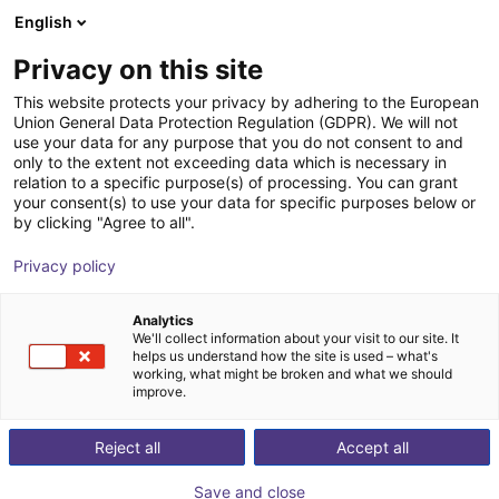
English
Wózek sklepowy
Privacy on this site
Twój koszyk jest pusty
This website protects your privacy by adhering to the European
Union General Data Protection Regulation (GDPR). We will not
Przeglądaj ofertę
use your data for any purpose that you do not consent to and
only to the extent not exceeding data which is necessary in
relation to a specific purpose(s) of processing. You can grant
your consent(s) to use your data for specific purposes below or
by clicking "Agree to all".
Privacy policy
Analytics
We'll collect information about your visit to our site. It
helps us understand how the site is used – what's
working, what might be broken and what we should
improve.
Reject all
Accept all
Save and close