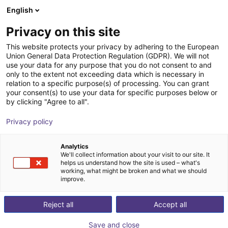
English
Wózek sklepowy
PL
Privacy on this site
Twój koszyk jest pusty
Jäger-Engineering GmbH
This website protects your privacy by adhering to the European
Union General Data Protection Regulation (GDPR). We will not
Przeglądaj ofertę
use your data for any purpose that you do not consent to and
only to the extent not exceeding data which is necessary in
relation to a specific purpose(s) of processing. You can grant
your consent(s) to use your data for specific purposes below or
by clicking "Agree to all".
Privacy policy
Analytics
We'll collect information about your visit to our site. It
helps us understand how the site is used – what's
working, what might be broken and what we should
Firma JÄGER-Engineering GmbH została założona
1
improve.
października 2009
roku przez pana Dipl.-Ing. (FH)
Hubert Jäger założył firmę JÄGER-Engineering i
Reject all
Accept all
przekształcił ją w spółkę GmbH pod
koniec 2009
Save and close