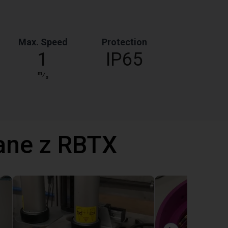
Max. Speed
Protection
1
IP65
m
⁄
s
ane z RBTX