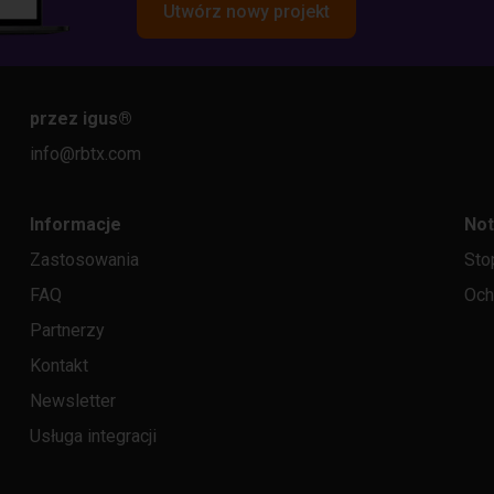
Utwórz nowy projekt
przez igus
®
info@rbtx.com
Informacje
Not
Zastosowania
Sto
FAQ
Och
Partnerzy
Kontakt
Newsletter
Usługa integracji