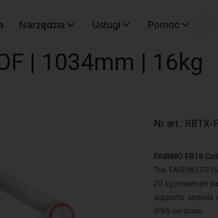
W
a
Narzędzia
Usługi
Pomoc
Sz
Twój ko
DOF | 1034mm | 16kg
Nr art.
:
RBTX-F
FAIRINO FR16 Col
The FAIRINO FR16 i
20 kg maximum pay
supports speeds u
IP65 versions.