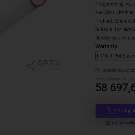
Programming via 
and APIs (Python,
Profinet, Ethernet/
Suitable for aut
flexible deployment
Warianty
FR16- IP54 Stand
Standardowy cza
z wyłączeniem VAT, wys
58 697,6
Dodaj d
Tryb samodzi