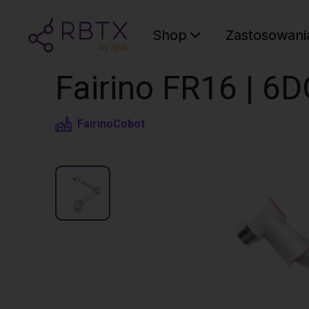
Shop
Zastosowani
Fairino FR16 | 6
Fairino
Cobot