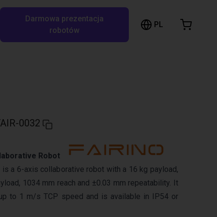
Darmowa prezentacja
ózek sklepowy
PL
ukaj w RBTX…
robotów
szyk jest pusty
Przeglądaj ofertę
AIR-0032
laborative Robot
s a 6-axis collaborative robot with a 16 kg payload,
load, 1034 mm reach and ±0.03 mm repeatability. It
p to 1 m/s TCP speed and is available in IP54 or