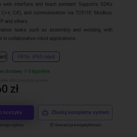
a web interface and teach pendant. Supports SDKs
 C++, C#), and communication via TCP/IP, Modbus,
IP and others.
omation tasks such as assembly and welding, with
 in collaborative robot applications.
ard
FR16- IP65 rated
s dostawy: 1-3 tygodnie
yłka obliczona przy wycenie
0 zł
o koszyka
Zbuduj kompletny system
elnego wyboru
Gwarancja kompatybilności