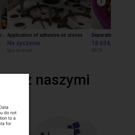
Laboratory automation with igus cobot ReBeL 6DOF
Application of adhesive on stoves
Na życzenie
18 634,80 zł
Igus do brasil
RBTX
deo z naszymi
 Data
ou do not
ion to a
ta for