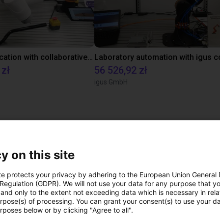
Gluing application with collaborative robot
 zł
56 526,92 zł
igus GmbH
ezpłatną rozmowę wi
ekspertami
y on this site
te protects your privacy by adhering to the European Union General
 Regulation (GDPR). We will not use your data for any purpose that y
and only to the extent not exceeding data which is necessary in relat
urpose(s) of processing. You can grant your consent(s) to use your da
rposes below or by clicking "Agree to all".