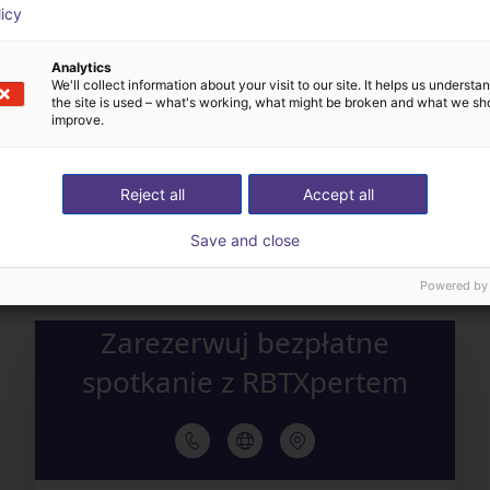
licy
Analytics
We'll collect information about your visit to our site. It helps us underst
the site is used – what's working, what might be broken and what we sh
improve.
Ekspert dobierze wszys
aż nam swoje wyzwanie
komponenty – od robot
Reject all
Accept all
automatyzacyjne
akcesoria
Save and close
Powered by