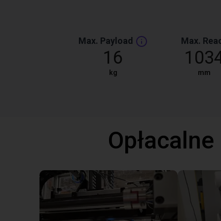
Max. Payload
Max. Rea
16
103
kg
mm
Opłacalne