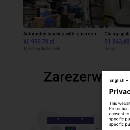
Automated labeling with igus room gantry and a cab label printer
46 939,78 zł
91 843,48
TOPP Fördertechnik
Dobot
Zarezerwuj b
English
Privac
This websi
Protection
consent to 
specific p
specific pu