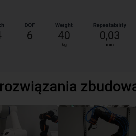
ch
DOF
Weight
Repeatability
4
6
40
0,03
kg
mm
 rozwiązania zbudow