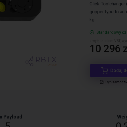
Click-Toolchanger 
gripper type to ano
kg.
Standardowy cz
z wyłączeniem VAT, wys
10 296 z
Dodaj d
Tryb samodzi
x Payload
Wei
5
0,