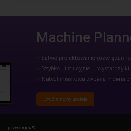
Machine Plann
Łatwe projektowanie rozwiązań r
Szybko i intuicyjnie – wystarczy kil
Natychmiastowa wycena – cena pro
Utwórz nowy projekt
przez igus
®