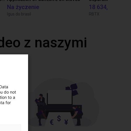
Na życzenie
18 634,80 zł
Igus do brasil
RBTX
deo z naszymi
 Data
ou do not
ion to a
ta for