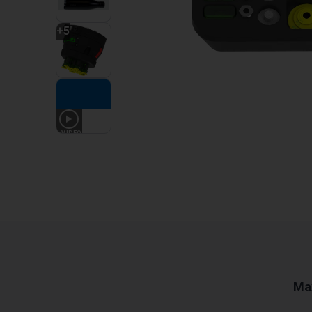
+
5
1
VIDEO
Ma