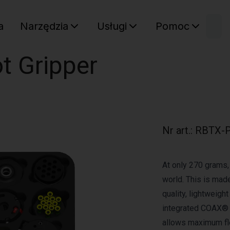
W
a
Narzędzia
Usługi
Pomoc
Sz
Twój ko
t Gripper
Nr art.
:
RBTX-P
At only 270 grams,
world. This is mad
quality, lightweigh
integrated COAX® 
allows maximum flex