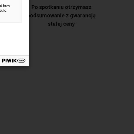
and how
tkie
Po spotkaniu otrzymasz
ould
a po
podsumowanie z gwarancją
stałej ceny