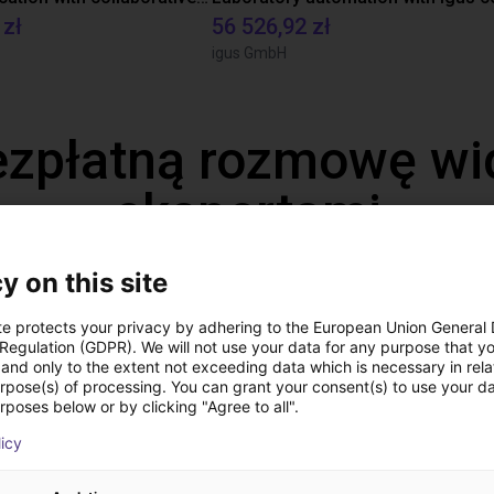
 zł
56 526,92 zł
igus GmbH
ezpłatną rozmowę wi
ekspertami
y on this site
te protects your privacy by adhering to the European Union General
 Regulation (GDPR). We will not use your data for any purpose that y
and only to the extent not exceeding data which is necessary in relat
urpose(s) of processing. You can grant your consent(s) to use your da
rposes below or by clicking "Agree to all".
licy