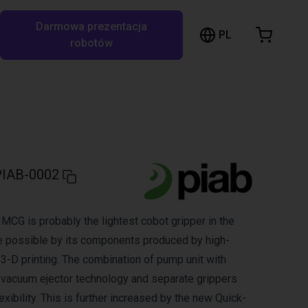
Darmowa prezentacja
ózek sklepowy
PL
ukaj w RBTX…
robotów
szyk jest pusty
Przeglądaj ofertę
IAB-0002
 MCG is probably the lightest cobot gripper in the
e possible by its components produced by high-
t 3-D printing. The combination of pump unit with
vacuum ejector technology and separate grippers
ibility. This is further increased by the new Quick-