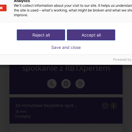
Analytics
We'll collect information about your visit to our site. It helps us underst
Ekspert dobierze wszys
the site is used – what's working, what might be broken and what we sh
aż nam swoje wyzwanie
komponenty – od robot
improve.
automatyzacyjne
akcesoria
Reject all
Accept all
Save and close
Powered by