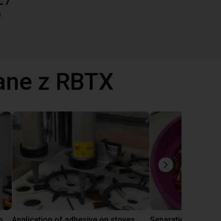
g
ane z RBTX
Laboratory automation with igus cobot ReBeL 6DOF
Application of adhesive on stoves