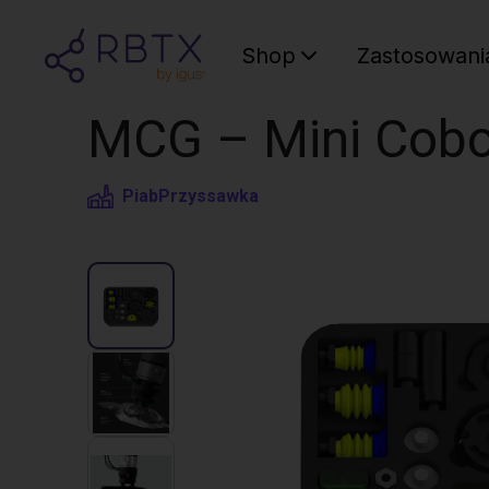
Shop
Zastosowani
MCG – Mini Cobo
Piab
Przyssawka