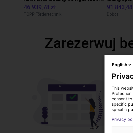
46 939,78 zł
91 843,48
TOPP Fördertechnik
Dobot
Zarezerwuj b
English
Privac
This websi
Protection
consent to 
specific p
specific pu
Privacy po