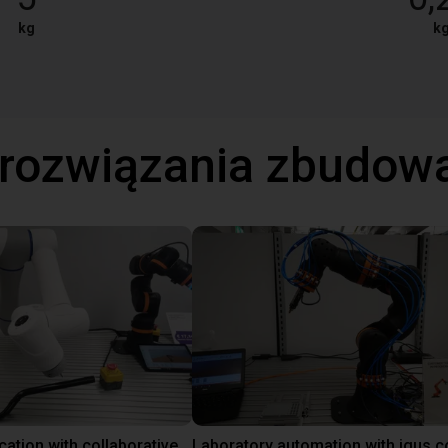
kg
k
 rozwiązania zbudow
Gluing application with collaborative robot