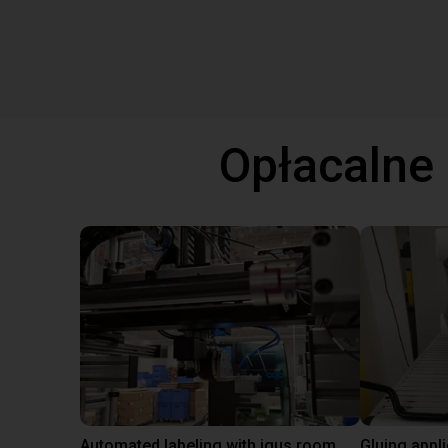
Opłacalne
Automated labeling with igus room gantry and a cab label printer