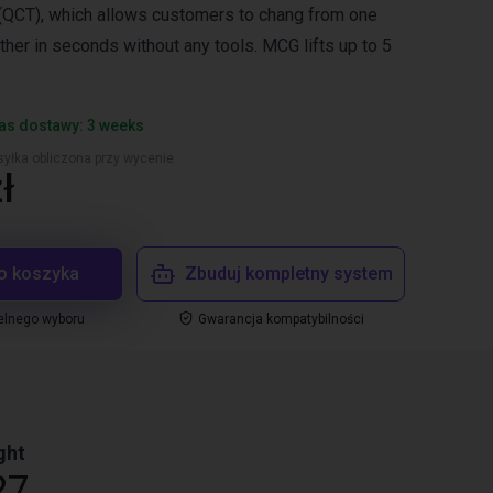
(QCT), which allows customers to chang from one
ther in seconds without any tools. MCG lifts up to 5
as dostawy: 3 weeks
yłka obliczona przy wycenie
ł
o koszyka
Zbuduj kompletny system
elnego wyboru
Gwarancja kompatybilności
ght
27