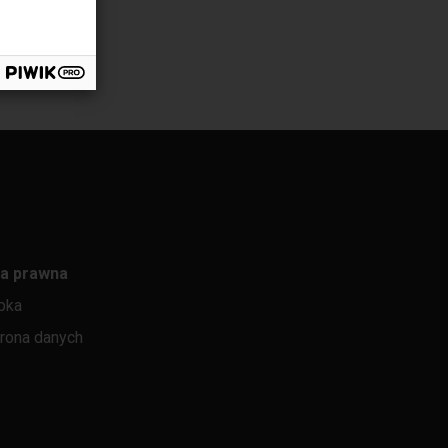
a prawna
pka
rona danych