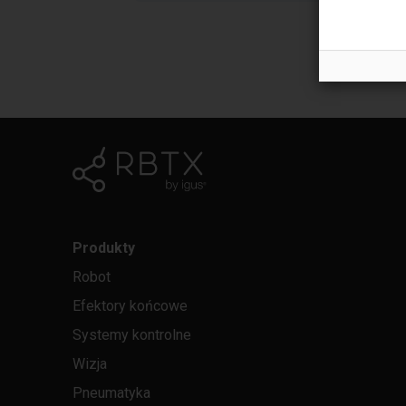
Produkty
Robot
Efektory końcowe
Systemy kontrolne
Wizja
Pneumatyka