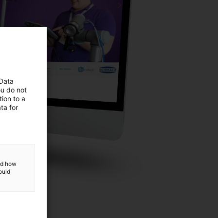
 Data
ou do not
ion to a
ta for
and how
ould