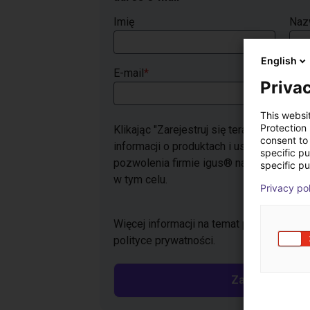
Imię
Naz
English
E-mail
*
Privac
This websi
Protection
Klikając "Zarejestruj się teraz", wyraża
consent to 
informacji o produktach i usługach do o
specific p
pozwolenia firmie igus® na przetwarza
specific pu
w tym celu.
Privacy po
Więcej informacji na temat przetwarzan
polityce prywatności.
Zarejestruj się 