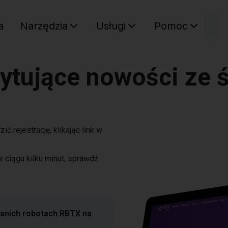
W
a
Narzędzia
Usługi
Pomoc
Sz
Twój ko
ytujące nowości ze ś
ć rejestrację, klikając link w
 ciągu kilku minut, sprawdź
tanich robotach RBTX na