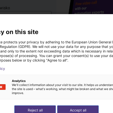
wisko
y on this site
te protects your privacy by adhering to the European Union General
 Regulation (GDPR). We will not use your data for any purpose that y
m zgodę na otrzymywanie
and only to the extent not exceeding data which is necessary in relat
dwołania. Udzielam
urpose(s) of processing. You can grant your consent(s) to use your da
nie moich danych osobowych
rposes below or by clicking "Agree to all".
licy
Analytics
ia danych można znaleźć w
We'll collect information about your visit to our site. It helps us underst
the site is used – what's working, what might be broken and what we sh
improve.
teraz
Reject all
Accept all