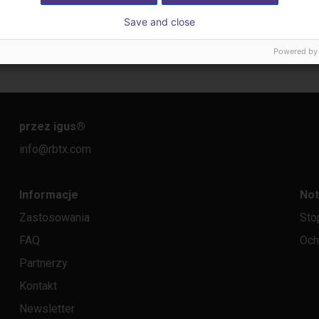
Save and close
Powered by
przez igus
®
info@rbtx.com
Informacje
Not
Zastosowania
Sto
FAQ
Och
Partnerzy
Kontakt
Newsletter