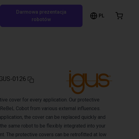
Darmowa prezentacja
ózek sklepowy
PL
ukaj w RBTX…
robotów
szyk jest pusty
Przeglądaj ofertę
GUS-0126
ive cover for every application. Our protective
 ReBeL Cobot from various external influences.
pplication, the cover can be replaced quickly and
 the same robot to be flexibly integrated into your
t. The protective covers can be retrofitted at low