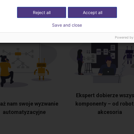
ekspertami
Reject all
Accept all
Save and close
Powered by
Ekspert dobierze wszys
aż nam swoje wyzwanie
komponenty – od robot
automatyzacyjne
akcesoria