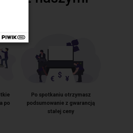
tkie
Po spotkaniu otrzymasz
a po
podsumowanie z gwarancją
stałej ceny