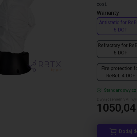
cost.
Warianty
Antistatic for Re
6 DOF
Refractory for Re
6 DOF
Fire protection f
ReBeL 4 DOF
Standardowy cz
z wyłączeniem VAT, wys
1050,04 
Dodaj d