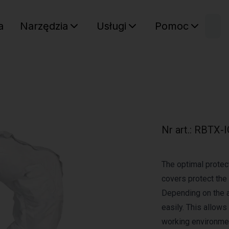
W
a
Narzędzia
Usługi
Pomoc
Sz
Twój ko
Nr art.
:
RBTX-I
The optimal protect
covers protect the
Depending on the a
easily. This allows
working environmen