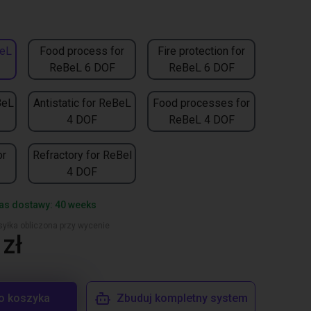
BeL
Food process for
Fire protection for
ReBeL 6 DOF
ReBeL 6 DOF
BeL
Antistatic for ReBeL
Food processes for
4 DOF
ReBeL 4 DOF
or
Refractory for ReBel
4 DOF
as dostawy: 40 weeks
yłka obliczona przy wycenie
zł
o koszyka
Zbuduj kompletny system