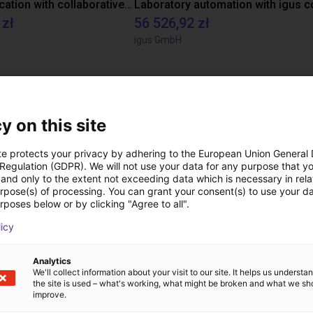
Gluing application with collaborative robot
 zł
56 526,92 zł
igus GmbH
Pliki do pobrania
y on this site
te protects your privacy by adhering to the European Union General
 Regulation (GDPR). We will not use your data for any purpose that y
and only to the extent not exceeding data which is necessary in relat
urpose(s) of processing. You can grant your consent(s) to use your da
rposes below or by clicking "Agree to all".
licy
Pobierz wszystkie
Analytics
We'll collect information about your visit to our site. It helps us underst
the site is used – what's working, what might be broken and what we sh
ezpłatną rozmowę wi
improve.