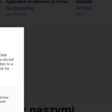
Laboratory automation with igus cobot ReBeL 6DOF
Application of adhesive on stoves
Na życzenie
18 634,80 zł
Igus do brasil
RBTX
 Data
ou do not
ion to a
ta for
and how
ould
deo z naszymi