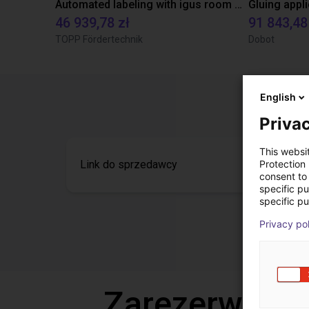
Automated labeling with igus room gantry and a cab label printer
46 939,78 zł
91 843,48
TOPP Fördertechnik
Dobot
English
Privac
This websi
Link do sprzedawcy
Protection
consent to 
specific p
specific pu
Privacy po
Zarezerwuj b