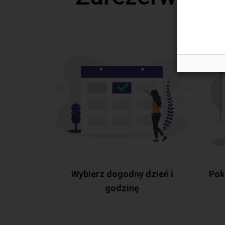
Wybierz dogodny dzień i
Pok
godzinę