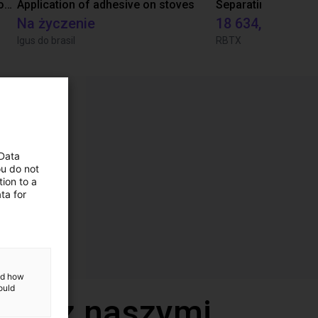
Laboratory automation with igus cobot ReBeL 6DOF
Application of adhesive on stoves
Na życzenie
18 634,80 zł
Igus do brasil
RBTX
 Data
ou do not
ion to a
ta for
and how
ould
deo z naszymi