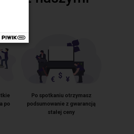
tkie
Po spotkaniu otrzymasz
a po
podsumowanie z gwarancją
stałej ceny