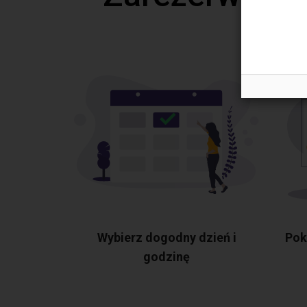
Wybierz dogodny dzień i
Pok
godzinę