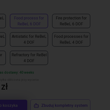
BeL
Food process for
Fire protection for
ReBeL 6 DOF
ReBeL 6 DOF
BeL
Antistatic for ReBeL
Food processes for
4 DOF
ReBeL 4 DOF
or
Refractory for ReBel
4 DOF
as dostawy: 40 weeks
yłka obliczona przy wycenie
zł
o koszyka
Zbuduj kompletny system