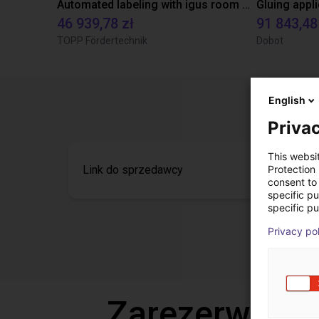
Automated labeling with igus room gantry and a cab label printer
46 939,78 zł
91 843,48
TOPP Fördertechnik
Dobot
English
Privac
This websi
Link do sprzedawcy
Protection
consent to 
specific p
specific pu
Privacy po
Zarezerwuj b