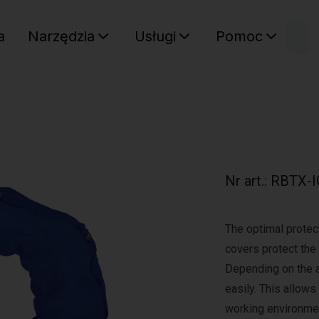
W
a
Narzędzia
Usługi
Pomoc
Sz
Twój ko
Nr art.
:
RBTX-I
The optimal protect
covers protect the
Depending on the a
easily. This allows
working environmen