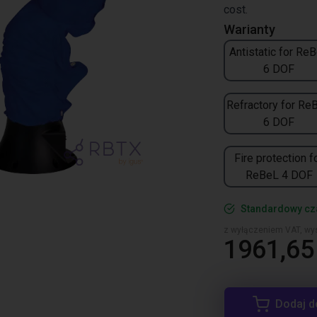
cost.
Warianty
Antistatic for Re
6 DOF
Refractory for Re
6 DOF
Fire protection f
ReBeL 4 DOF
Standardowy cz
z wyłączeniem VAT, wys
1961,65 
Dodaj d