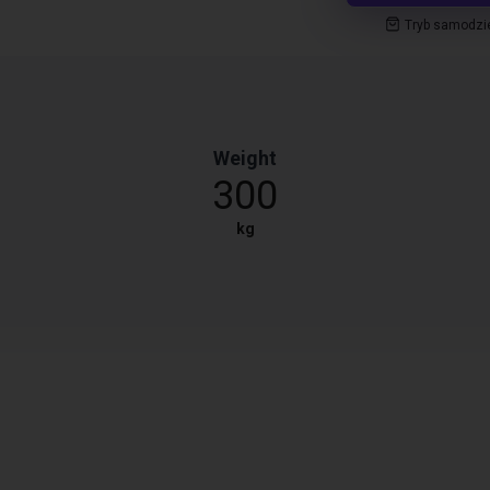
Tryb samodzi
Weight
300
kg