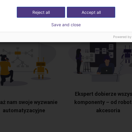
ekspertami
Reject all
Accept all
Save and close
Powered by
Ekspert dobierze wszys
aż nam swoje wyzwanie
komponenty – od robot
automatyzacyjne
akcesoria