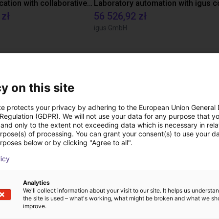
Gluing application with collaborative robot
 zł
56 526,92 zł
igus GmbH
Pliki do pobrania
y on this site
te protects your privacy by adhering to the European Union General
 Regulation (GDPR). We will not use your data for any purpose that y
and only to the extent not exceeding data which is necessary in relat
urpose(s) of processing. You can grant your consent(s) to use your da
rposes below or by clicking "Agree to all".
licy
Pobierz wszystkie
Analytics
We'll collect information about your visit to our site. It helps us underst
the site is used – what's working, what might be broken and what we sh
ezpłatną rozmowę wi
improve.