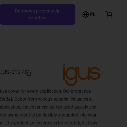
Darmowa prezentacja
ózek sklepowy
PL
ukaj w RBTX…
robotów
szyk jest pusty
Przeglądaj ofertę
GUS-0127
ive cover for every application. Our protective
 ReBeL Cobot from various external influences.
pplication, the cover can be replaced quickly and
 the same robot to be flexibly integrated into your
t. The protective covers can be retrofitted at low