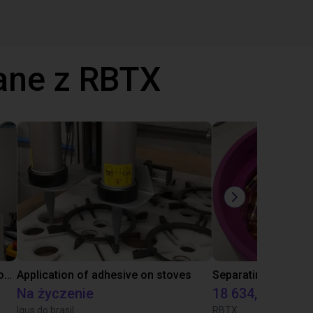
ane z RBTX
Laboratory automation with igus cobot ReBeL 6DOF
Application of adhesive on stoves
Na życzenie
18 634,80 zł
Igus do brasil
RBTX