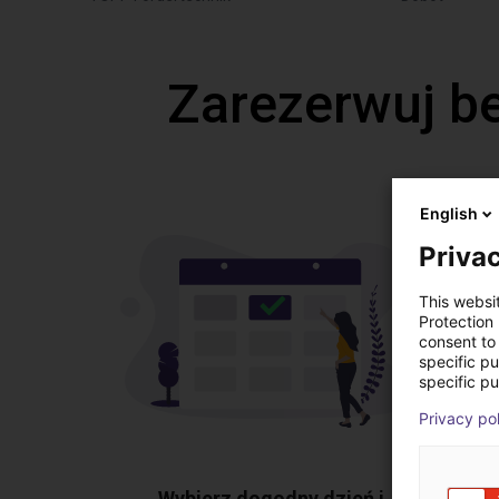
Zarezerwuj b
English
Privac
This websi
Protection
consent to 
specific p
specific pu
Privacy po
Wybierz dogodny dzień i
Pok