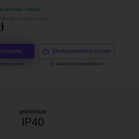
as dostawy: 3 weeks
yłka obliczona przy wycenie
ł
o koszyka
Zbuduj kompletny system
elnego wyboru
Gwarancja kompatybilności
protection
IP40