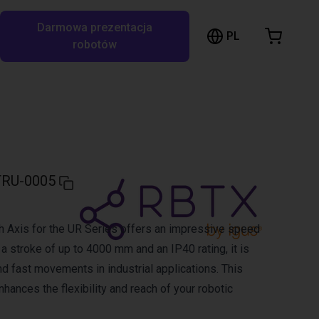
Darmowa prezentacja
ózek sklepowy
PL
ukaj w RBTX…
robotów
szyk jest pusty
Przeglądaj ofertę
RU-0005
 Axis for the UR Series offers an impressive speed
a stroke of up to 4000 mm and an IP40 rating, it is
nd fast movements in industrial applications. This
enhances the flexibility and reach of your robotic