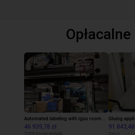
Opłacalne
Automated labeling with igus room gantry and a cab label printer
46 939,78 zł
91 843,48
TOPP Fördertechnik
Dobot