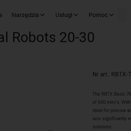
W
a
Narzędzia
Usługi
Pomoc
Sz
Twój ko
sal Robots 20-30
Nr art.
:
RBTX-T
The RBTX Basic 7th
of 600 mm/s. With 
ideal for precise a
axis significantly 
solutions.