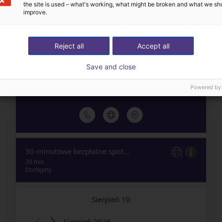
the site is used – what's working, what might be broken and what we sh
improve.
automatyzacyjne
akcesoria
Reject all
Accept all
Save and close
Powered by