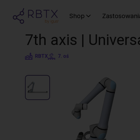
Shop
Zastosowani
7th axis | Univer
RBTX
7. oś