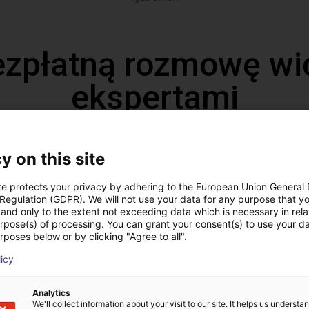
ezpłatną rozmowę wi
ekspertami
y on this site
te protects your privacy by adhering to the European Union General
 Regulation (GDPR). We will not use your data for any purpose that y
and only to the extent not exceeding data which is necessary in relat
urpose(s) of processing. You can grant your consent(s) to use your da
rposes below or by clicking "Agree to all".
licy
Ekspert dobierze wszys
Analytics
We'll collect information about your visit to our site. It helps us underst
aż nam swoje wyzwanie
komponenty – od robot