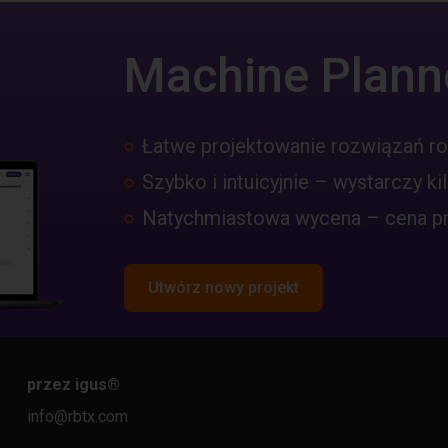
Machine Plann
Łatwe projektowanie rozwiązań r
Szybko i intuicyjnie – wystarczy kil
Natychmiastowa wycena – cena pro
Utwórz nowy projekt
przez igus
®
info@rbtx.com