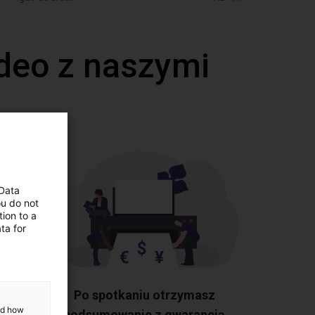
deo z naszymi
 Data
ou do not
ion to a
ta for
tkie
Po spotkaniu otrzymasz
and how
a po
podsumowanie z gwarancją