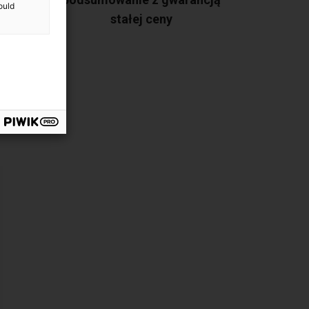
ould
stałej ceny