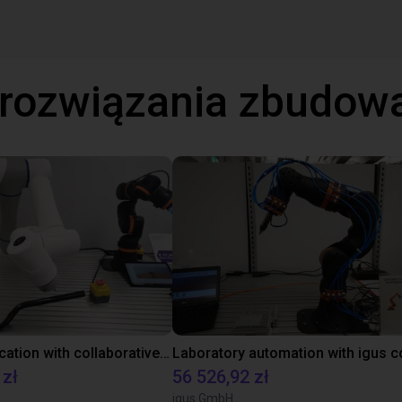
 rozwiązania zbudow
Gluing application with collaborative robot
 zł
56 526,92 zł
igus GmbH