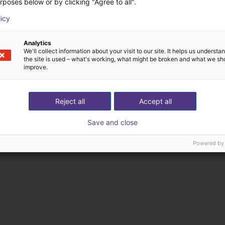
rposes below or by clicking "Agree to all".
rodukty od RoboDK in
licy
Analytics
We'll collect information about your visit to our site. It helps us underst
the site is used – what's working, what might be broken and what we sh
improve.
Reject all
Accept all
Save and close
Powered by