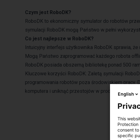
Czym jest RoboDK?
RoboDK to ekonomiczny symulator do robotów prze
symulacji RoboDK mogą Państwo w pełni wykorzyst
Co jest najlepsze w RoboDK?
Intuicyjny interfejs użytkownika RoboDK sprawia, ż
Mogą Państwo zaprogramować każdego robota offlin
RoboDK posiada obszerną bibliotekę ponad 500 ram
Kluczowe korzyści RoboDK: Zaletą symulacji RoboDK
programowania robotów poza środowiskiem pracy. 
komputera i uniknąć przestojów w produkcji spowod
English
Privac
This websi
Protection
consent to 
specific p