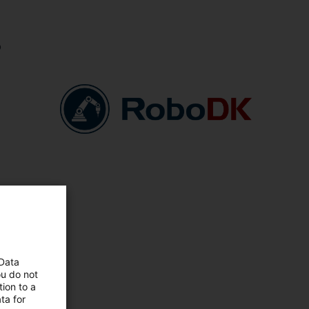
o
 Data
ou do not
ion to a
ta for