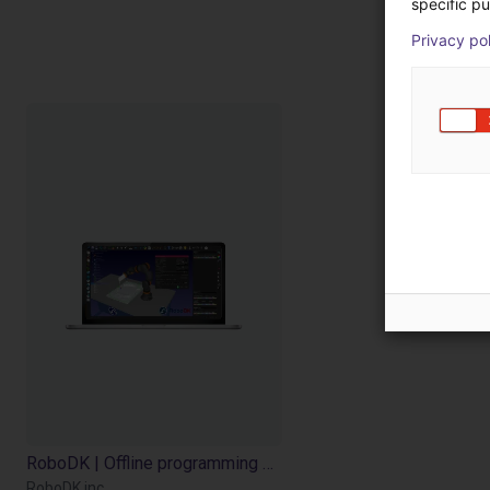
specific pu
P
Privacy po
RoboDK | Offline programming and simulation software for industrial robots
RoboDK inc.