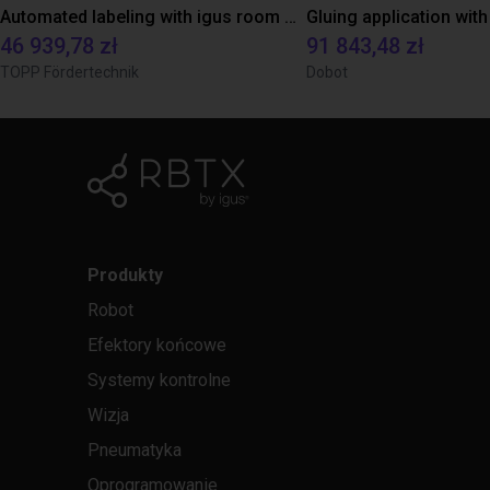
Automated labeling with igus room gantry and a cab label printer
46 939,78 zł
91 843,48 zł
TOPP Fördertechnik
Dobot
Produkty
Robot
Efektory końcowe
Systemy kontrolne
Wizja
Pneumatyka
Oprogramowanie