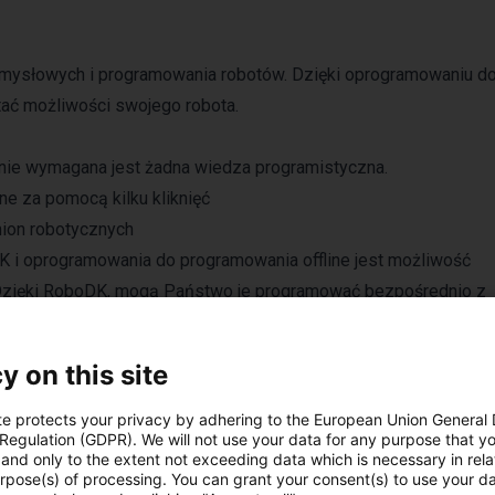
mysłowych i programowania robotów. Dzięki oprogramowaniu d
ać możliwości swojego robota.
e nie wymagana jest żadna wiedza programistyczna.
e za pomocą kilku kliknięć
ion robotycznych
 i oprogramowania do programowania offline jest możliwość
Dzięki RoboDK, mogą Państwo je programować bezpośrednio z
owanych programowaniem w hali produkcyjnej.
y on this site
te protects your privacy by adhering to the European Union General
 Regulation (GDPR). We will not use your data for any purpose that y
and only to the extent not exceeding data which is necessary in relat
urpose(s) of processing. You can grant your consent(s) to use your da