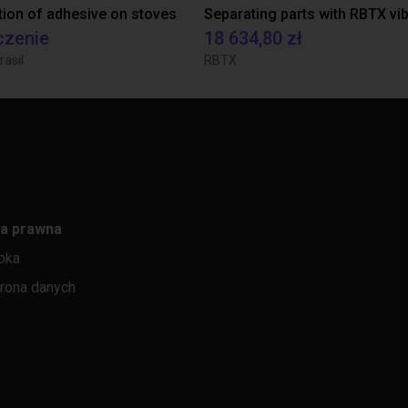
tion of adhesive on stoves
czenie
18 634,80 zł
rasil
RBTX
a prawna
pka
rona danych