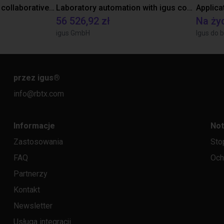
Gluing application with collaborative robot
Laboratory automation with igus cobot ReBeL 6DOF
Applica
56 526,92 zł
Na ży
igus GmbH
Igus do b
przez igus
®
info@rbtx.com
Informacje
Not
Zastosowania
Sto
FAQ
Och
Partnerzy
Kontakt
Newsletter
Usługa integracji