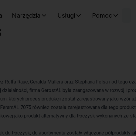
W
a
Narzędzia
Usługi
Pomoc
Sz
s
Twój ko
 Rolfa Raue, Geralda Müllera oraz Stephana Felsa i od tego cz
 działalności, firma GerostAL była zaangażowana w rozwój i pro
m, których proces produkcji został zarejestrowany jako wzór 
eramAL 7075 również została zarejestrowana dla tego produktu
nkowej jako produkt alternatywny dla tłoczysk wykonanych ze sta
tek do tłoczysk, do asortymentu zostały włączone półprodukty ja