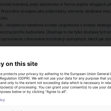
cisłej tolerancji, pręty aluminiowe w formie prętów okrągłych, pł
. Wszystkie dostępne jako półprodukty, elementy obrabiane ma
chni.
i działalność handlowa zostały uzupełnione o kolejny strategi
iczną/profile budowlane. Obejmuje to nie tylko dostawę tych pro
ięcia klienta i oferowanie konstrukcji specjalnych, takich jak sto
y on this site
te protects your privacy by adhering to the European Union General
 Regulation (GDPR). We will not use your data for any purpose that y
and only to the extent not exceeding data which is necessary in relat
urpose(s) of processing. You can grant your consent(s) to use your da
rposes below or by clicking "Agree to all".
licy