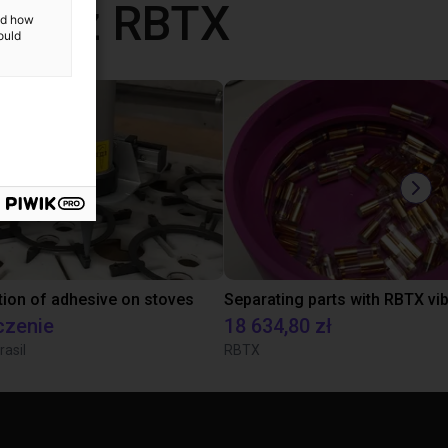
ane z RBTX
and how
ould
tion of adhesive on stoves
czenie
18 634,80 zł
rasil
RBTX