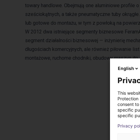
towary handlowe. Obejmują one aluminiowe profile o ś
sześciokątnych, a także pneumatyczne tuby okrągłe
lub gotowe do montażu, w tym z powłoką na powierz
W 2012 dwa istniejące segmenty biznesowe FeramAL 
segment działalności biznesowej — inżynierię mechan
długościach komercyjnych, ale również piłowanie list c
montażowe, ruchome chodniki, obudowy maszyn itp.
English
Privac
This websi
Protection
consent to 
specific p
specific pu
Privacy po