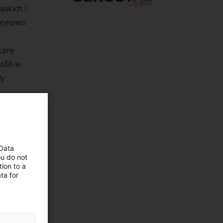
askich i
szynowo
czny
fili w
ły
 Data
ou do not
ion to a
ta for