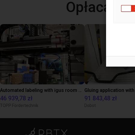
Opłacalne
Automated labeling with igus room gantry and a cab label printer
46 939,78 zł
91 843,48 zł
TOPP Fördertechnik
Dobot