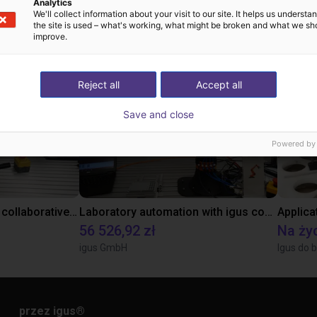
 rozwiązania zbudow
Analytics
We'll collect information about your visit to our site. It helps us underst
the site is used – what's working, what might be broken and what we sh
improve.
Reject all
Accept all
Save and close
Powered by
Gluing application with collaborative robot
Laboratory automation with igus cobot ReBeL 6DOF
Applica
56 526,92 zł
Na ży
igus GmbH
Igus do b
przez igus
®