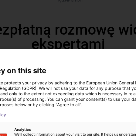
igus® GmbH
ezpłatną rozmowę wi
ekspertami
y on this site
te protects your privacy by adhering to the European Union General
 Regulation (GDPR). We will not use your data for any purpose that y
and only to the extent not exceeding data which is necessary in relat
urpose(s) of processing. You can grant your consent(s) to use your da
rposes below or by clicking "Agree to all".
licy
Ekspert dobierze wszys
Analytics
We'll collect information about your visit to our site. It helps us underst