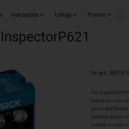
W
a
Narzędzia
Usługi
Pomoc
Sz
Twój ko
 InspectorP621
Nr art.
:
RBTX-S
The InspectorP62x 
industrial vision 
optics and flexibly
included and pre-i
suitable for both 