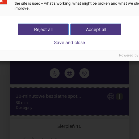
aż nam swoje wyzwanie
komponenty – od robot
the site is used – what's working, what might be broken and what we sh
improve.
automatyzacyjne
akcesoria
Reject all
Accept all
Save and close
Powered by