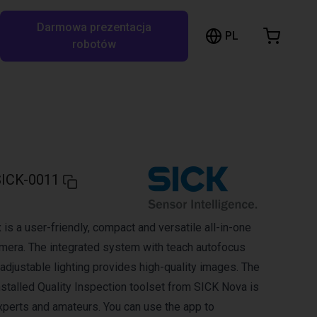
Darmowa prezentacja
ózek sklepowy
PL
ukaj w RBTX…
robotów
szyk jest pusty
Przeglądaj ofertę
ICK-0011
is a user-friendly, compact and versatile all-in-one
camera. The integrated system with teach autofocus
 adjustable lighting provides high-quality images. The
nstalled Quality Inspection toolset from SICK Nova is
experts and amateurs. You can use the app to