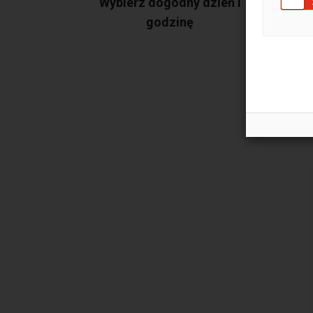
Wybierz dogodny dzień i
Pok
godzinę