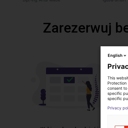
Dipl.-Ing. Artur Wiebe
igus® GmbH
Zarezerwuj b
English
Privac
This websi
Protection
consent to 
specific p
specific pu
Privacy po