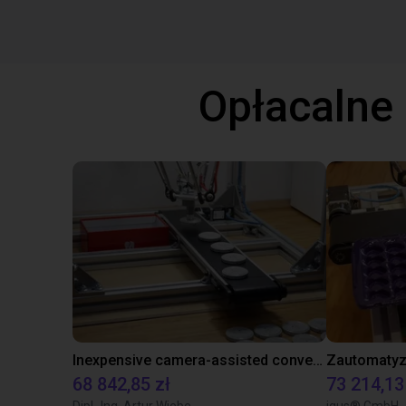
Opłacalne
Inexpensive camera-assisted conveyor tracking solution with a delta robot
68 842,85 zł
73 214,13