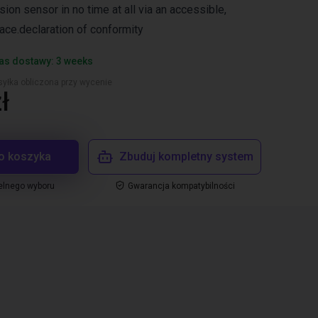
sion sensor in no time at all via an accessible,
rface.declaration of conformity
as dostawy: 3 weeks
yłka obliczona przy wycenie
ł
o koszyka
Zbuduj kompletny system
elnego wyboru
Gwarancja kompatybilności