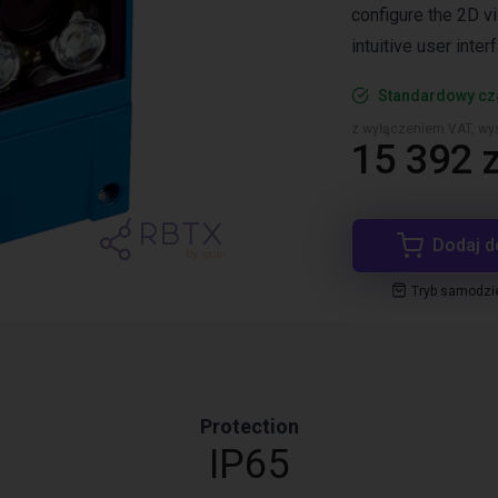
configure the 2D vi
intuitive user inte
Standardowy cz
z wyłączeniem VAT, wys
15 392 z
Dodaj d
Tryb samodzi
Protection
IP65