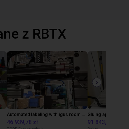
ane z RBTX
Automated labeling with igus room gantry and a cab label printer
46 939,78 zł
91 843,48 zł