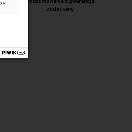
a po
podsumowanie z gwarancją
ould
stałej ceny