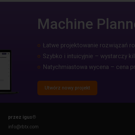
Machine Plann
Łatwe projektowanie rozwiązań r
Szybko i intuicyjnie – wystarczy kil
Natychmiastowa wycena – cena pro
Utwórz nowy projekt
przez igus
®
info@rbtx.com