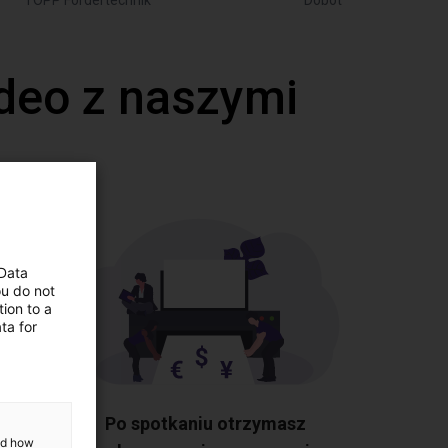
TOPP Fördertechnik
Dobot
deo z naszymi
 Data
ou do not
ion to a
ta for
tkie
Po spotkaniu otrzymasz
and how