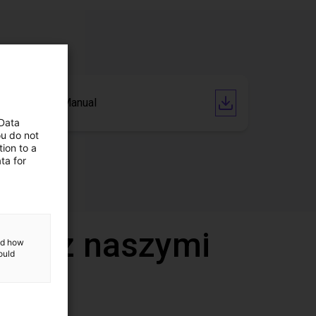
Operating Manual
 Data
ou do not
ion to a
ta for
deo z naszymi
and how
ould