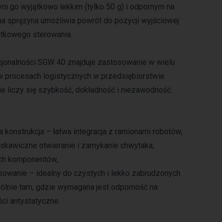
ni go wyjątkowo lekkim (tylko 50 g) i odpornym na
a sprężyna umożliwia powrót do pozycji wyjściowej
tkowego sterowania.​
kcjonalności SGW 40 znajduje zastosowanie w wielu
w procesach logistycznych w przedsiębiorstwie
e liczy się szybkość, dokładność i niezawodność.
 konstrukcja – łatwa integracja z ramionami robotów,
yskawiczne otwieranie i zamykanie chwytaka,
ch komponentów,
sowanie – idealny do czystych i lekko zabrudzonych
ólnie tam, gdzie wymagana jest odporność na
ści antystatyczne.