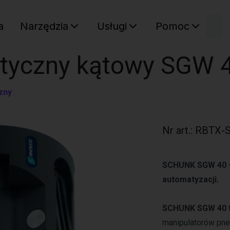
W
a
Narzędzia
Usługi
Pomoc
Sz
Twój ko
yczny kątowy SGW 40
zny
Nr art.
:
RBTX-
SCHUNK SGW 40 –
automatyzacji.
SCHUNK SGW 40
manipulatorów pne