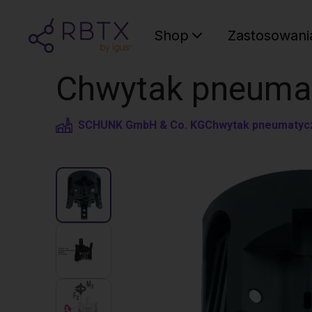
Shop
Zastosowani
Chwytak pneumat
SCHUNK GmbH & Co. KG
Chwytak pneumatyc