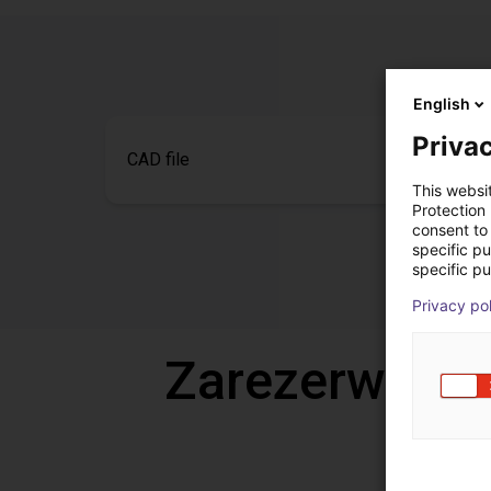
English
Privac
CAD file
This websi
Protection
consent to 
specific p
specific pu
Privacy po
Zarezerwuj b