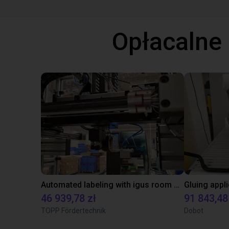
Opłacalne
Automated labeling with igus room gantry and a cab label printer
46 939,78 zł
91 843,48
TOPP Fördertechnik
Dobot