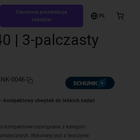
Darmowa prezentacja
ózek sklepowy
PL
ukaj w RBTX…
robotów
szyk jest pusty
 | 3-palczasty
Przeglądaj ofertę
SNK-0046
 kompaktowy chwytak do lekkich zadań
to kompaktowe rozwiązanie z kategorii
umatycznych. Wykonany jest z tworzywa