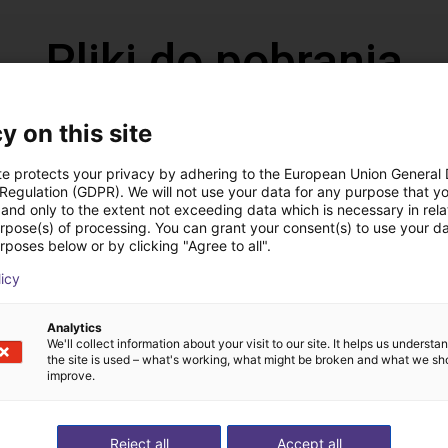
Pliki do pobrania
y on this site
Catalog
te protects your privacy by adhering to the European Union General
 Regulation (GDPR). We will not use your data for any purpose that y
and only to the extent not exceeding data which is necessary in relat
urpose(s) of processing. You can grant your consent(s) to use your da
rposes below or by clicking "Agree to all".
Pobierz wszystkie
licy
ezpłatną rozmowę wi
Analytics
We'll collect information about your visit to our site. It helps us underst
the site is used – what's working, what might be broken and what we sh
ekspertami
improve.
Reject all
Accept all