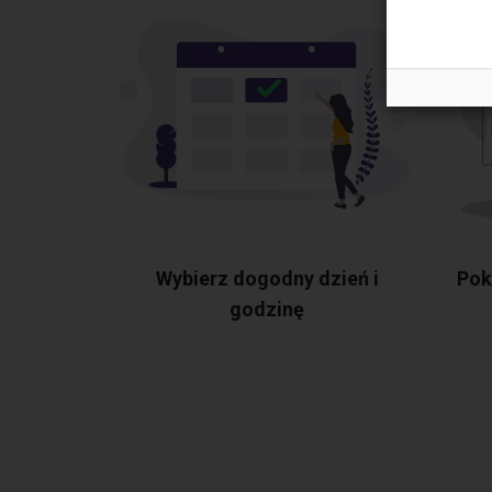
Wybierz dogodny dzień i
Pok
godzinę