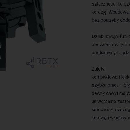
sztucznego, co czy
korozję. Wbudowan
bez potrzeby doda
Dzięki swojej fun
obszarach, w tym 
produkcyjnym, gdzi
Zalety:
kompaktowa i lekka
szybka praca – bł
pewny chwyt mały
uniwersalne zasto
środowisk, szczeg
korozję i właściwo