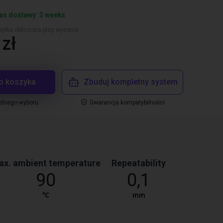
as dostawy: 3 weeks
yłka obliczona przy wycenie
zł
o koszyka
Zbuduj kompletny system
elnego wyboru
Gwarancja kompatybilności
x. ambient temperature
Repeatability
90
0,1
℃
mm