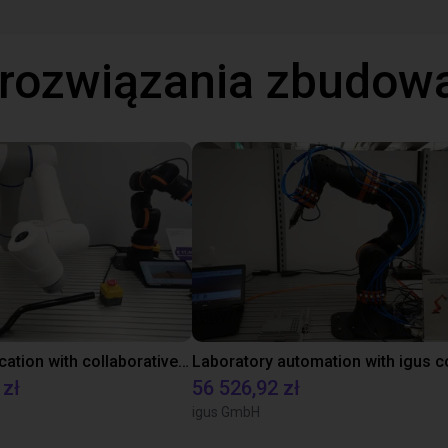
 rozwiązania zbudow
Gluing application with collaborative robot
 zł
56 526,92 zł
igus GmbH