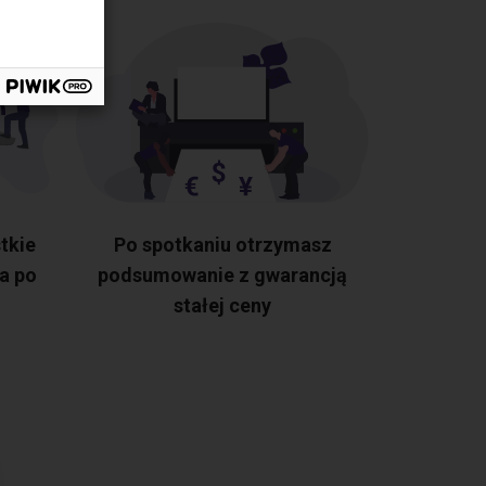
tkie
Po spotkaniu otrzymasz
a po
podsumowanie z gwarancją
stałej ceny