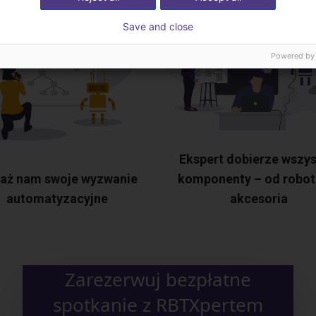
Save and close
Powered by
Ekspert dobierze wszys
aż nam swoje wyzwanie
komponenty – od robot
automatyzacyjne
akcesoria