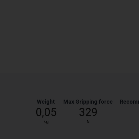
Weight
Max Gripping force
Recomm
0,05
329
kg
N