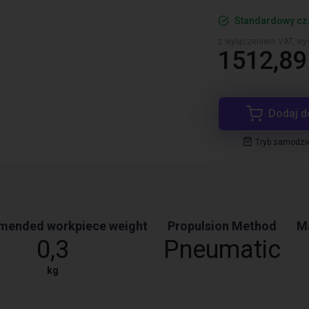
Standardowy cz
z wyłączeniem VAT, wys
1512,89 
Dodaj d
Tryb samodzi
ended workpiece weight
Propulsion Method
Ma
0,3
Pneumatic
kg