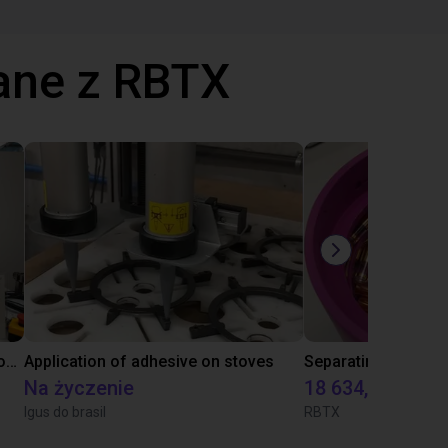
ane z RBTX
Laboratory automation with igus cobot ReBeL 6DOF
Application of adhesive on stoves
Na życzenie
18 634,80 zł
Igus do brasil
RBTX