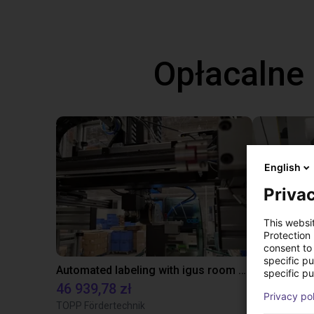
Opłacalne
English
Privac
This websi
Protection
consent to 
specific p
Automated labeling with igus room gantry and a cab label printer
specific pu
46 939,78 zł
91 843,48
Privacy po
TOPP Fördertechnik
Dobot