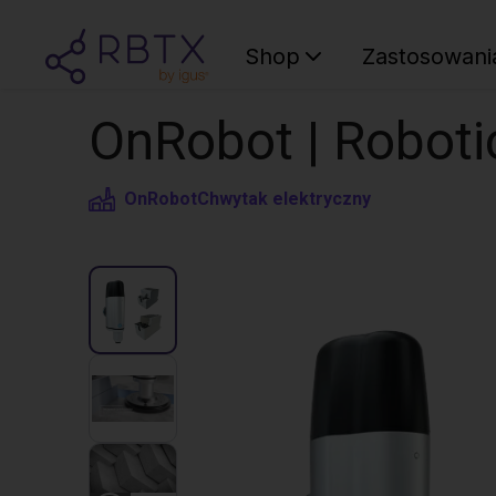
Shop
Zastosowani
OnRobot | Roboti
OnRobot
Chwytak elektryczny