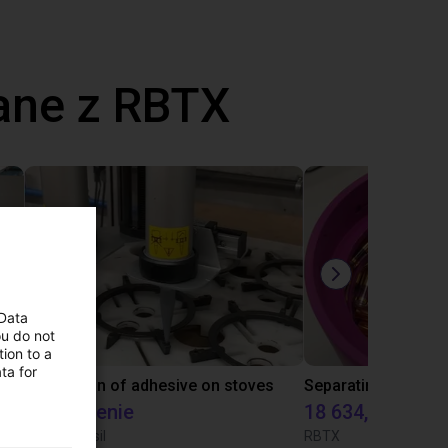
ane z RBTX
 Data
ou do not
ion to a
ta for
Laboratory automation with igus cobot ReBeL 6DOF
Application of adhesive on stoves
Na życzenie
18 634,80 zł
Igus do brasil
RBTX