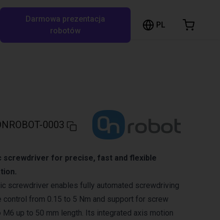
Darmowa prezentacja
ózek sklepowy
PL
ukaj w RBTX…
robotów
szyk jest pusty
Przeglądaj ofertę
ONROBOT-0003
c screwdriver for precise, fast and flexible
tion.
c screwdriver enables fully automated screwdriving
e control from 0.15 to 5 Nm and support for screw
 M6 up to 50 mm length. Its integrated axis motion