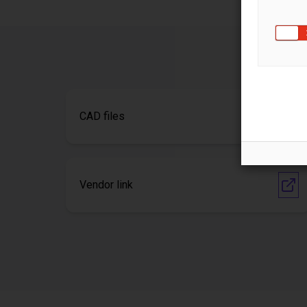
CAD files
Vendor link