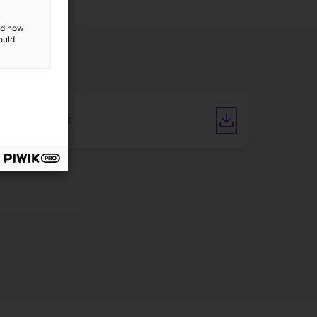
and how
ould
Datenblätter