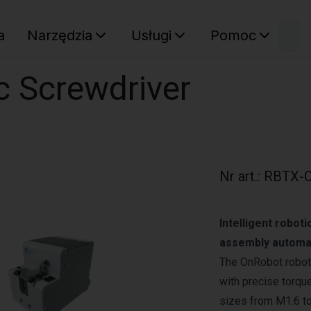
W
a
Narzędzia
Usługi
Pomoc
Sz
Twój ko
c Screwdriver
Nr art.
:
RBTX-
Intelligent roboti
assembly automa
The OnRobot roboti
with precise torqu
sizes from M1.6 to