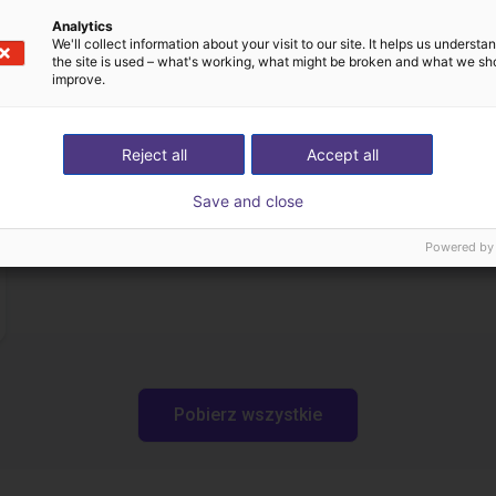
Analytics
We'll collect information about your visit to our site. It helps us underst
the site is used – what's working, what might be broken and what we sh
Pliki do pobrania
improve.
Reject all
Accept all
User manuals
Save and close
Powered by
Pobierz wszystkie