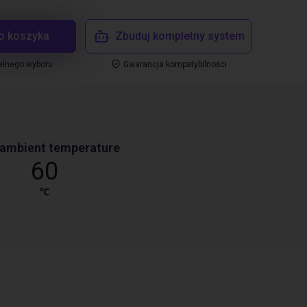
o koszyka
Zbuduj kompletny system
elnego wyboru
Gwarancja kompatybilności
 ambient temperature
60
℃