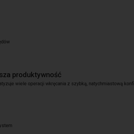
łędów
sza produktywność
tyzuje wiele operacji wkręcania z szybką, natychmiastową konfi
System