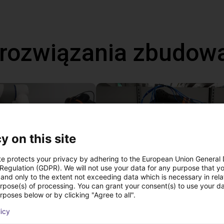
 rozwiązania zbudow
y on this site
te protects your privacy by adhering to the European Union General
 Regulation (GDPR). We will not use your data for any purpose that y
and only to the extent not exceeding data which is necessary in relat
urpose(s) of processing. You can grant your consent(s) to use your da
Gluing application with collaborative robot
rposes below or by clicking "Agree to all".
 zł
56 526,92 zł
licy
igus GmbH