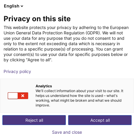
English
Wózek sklepowy
Privacy on this site
Twój koszyk jest pusty
This website protects your privacy by adhering to the European
Union General Data Protection Regulation (GDPR). We will not
Przeglądaj ofertę
use your data for any purpose that you do not consent to and
only to the extent not exceeding data which is necessary in
relation to a specific purpose(s) of processing. You can grant
your consent(s) to use your data for specific purposes below or
by clicking "Agree to all".
Privacy policy
Analytics
We'll collect information about your visit to our site. It
helps us understand how the site is used – what's
working, what might be broken and what we should
improve.
Reject all
Accept all
Save and close