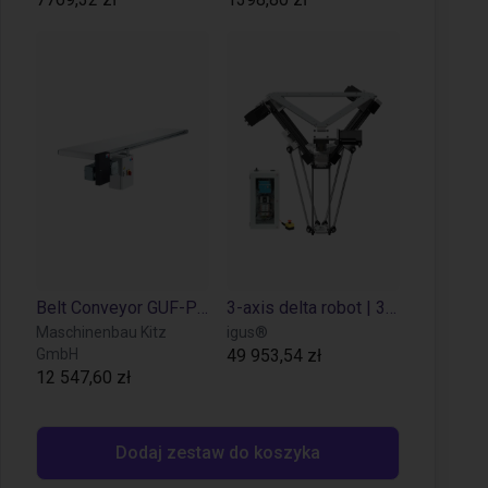
Belt Conveyor GUF-P 2000 with 250 W for medium-weight parts, optional with control
3-axis delta robot | 3 DOF | 660mm | 5kg
Maschinenbau Kitz
igus®
GmbH
49 953,54 zł
12 547,60 zł
Dodaj zestaw do koszyka