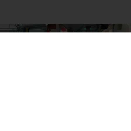
Camera based quality inspection with igus ReBeL
igus Delta robot with customers own controller
26 408,10 zł
igus GmbH
F