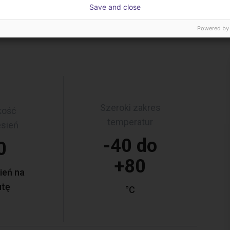
Save and close
Powered by
Szeroki zakres
kość
temperatur
esień
-40 do
0
+80
ień na
utę
°C