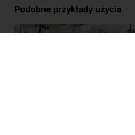
Podobne przykłady użycia
Innovative alternative to the classic tool change
Na życzenie
27 046,03 zł
Leverage Robotics
PaperFoam bv