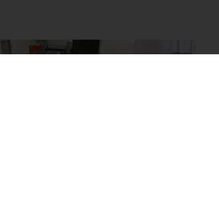
Pick & place of wipes with Fairino FR 5 robot
27 415,90 zł
89 891,72 zł
airino
Polytechnic of Milan