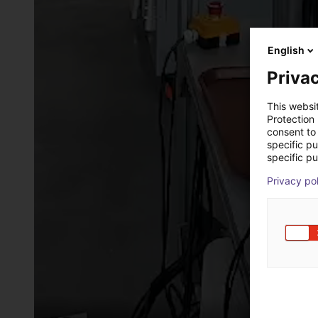
English
Privac
This websi
Protection
consent to 
specific p
specific pu
Privacy po