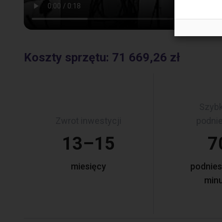
Koszty sprzętu
:
71 669,26 zł
Szyb
Zwrot inwestycji
podni
13–15
7
miesięcy
podnies
min