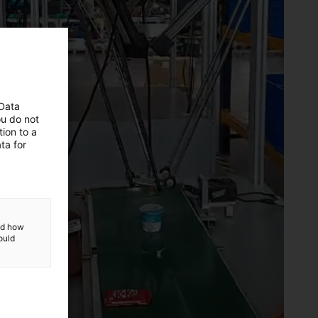
 Data
ou do not
ion to a
ta for
and how
ould