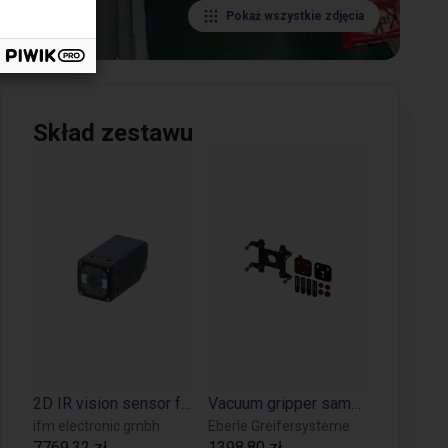
Pokaż wszystkie zdjęcia
Skład zestawu
2D IR vision sensor for object detection and inspection
Vacuum gripper sample kit H-profile 200 x 155 mm
ifm electronic gmbh
Eberle Greifersysteme
7769,32 zł
1398,80 zł