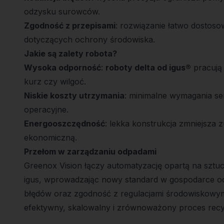
odzysku surowców.
Zgodność z przepisami
: rozwiązanie łatwo dostoso
dotyczących ochrony środowiska.
Jakie są zalety robota?
Wysoka odporność
:
roboty delta od igus®
pracują 
kurz czy wilgoć.
Niskie koszty utrzymania
: minimalne wymagania ser
operacyjne.
Energooszczędność
: lekka konstrukcja zmniejsza 
ekonomiczną.
Przełom w zarządzaniu odpadami
Greenox Vision łączy automatyzację opartą na sztucz
igus, wprowadzając nowy standard w gospodarce od
błędów oraz zgodność z regulacjami środowiskowymi 
efektywny, skalowalny i zrównoważony proces recy