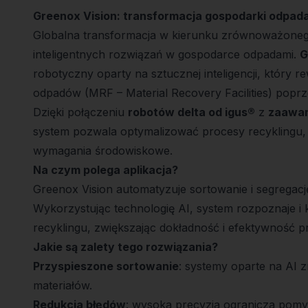
Greenox Vision: transformacja gospodarki odpadami
Globalna transformacja w kierunku zrównoważone
inteligentnych rozwiązań w gospodarce odpadami.
G
robotyczny oparty na sztucznej inteligencji, który 
odpadów (MRF – Material Recovery Facilities) poprz
Dzięki połączeniu
robotów delta od igus®
z
zaawan
system pozwala optymalizować procesy recyklingu, 
wymagania środowiskowe.
Na czym polega aplikacja?
Greenox Vision automatyzuje sortowanie i segregac
Wykorzystując technologię AI, system rozpoznaje i k
recyklingu, zwiększając dokładność i efektywność 
Jakie są zalety tego rozwiązania?
Przyspieszone sortowanie
: systemy oparte na AI 
materiałów.
Redukcja błędów
: wysoka precyzja ogranicza pomy