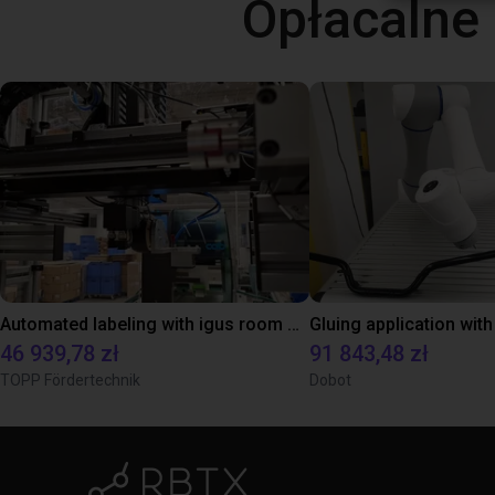
Opłacalne
Automated labeling with igus room gantry and a cab label printer
46 939,78 zł
91 843,48 zł
TOPP Fördertechnik
Dobot