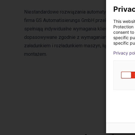
Privac
Niestandardowe rozwiązania automatyzacji dostosow
firma GS Automatisierungs GmbH przekształciła się 
This websi
Protection
spełniają indywidualne wymagania klientów. Komor
consent to 
dopasowywane zgodnie z wymaganiami różnych proc
specific p
specific pu
załadunkiem i rozładunkiem maszyn, łączeniem, ety
Privacy po
montażem.