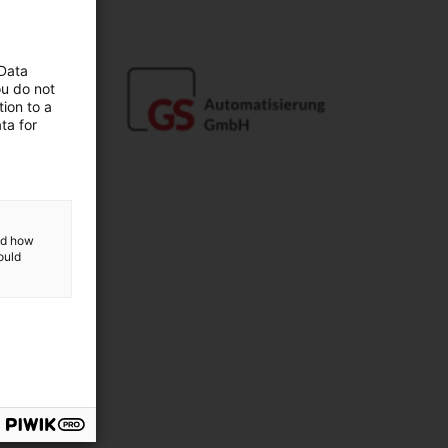
dekad
 Data
ou do not
ion to a
 się
ta for
m i
and how
ould