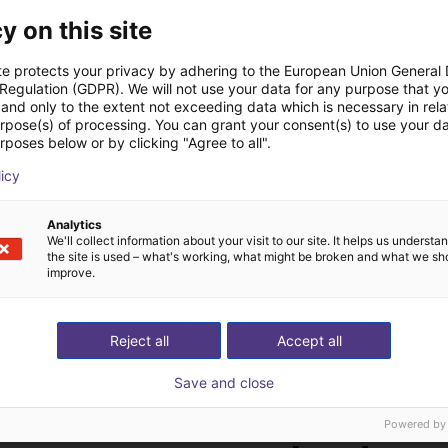
y on this site
ane specjalnie do procesu produkcyjnego. W ciągu ostatnich 
w dostawcę innowacyjnych rozwiązań w zakresie robotyki, które
te protects your privacy by adhering to the European Union General
 Regulation (GDPR). We will not use your data for any purpose that y
y robotyczne są używane we wszystkich branżach i mogą być
and only to the extent not exceeding data which is necessary in relat
esów produkcyjnych. Firma GS Automatisierungs GmbH zajmuje
urpose(s) of processing. You can grant your consent(s) to use your da
rposes below or by clicking "Agree to all".
kietowaniem, pakowaniem, sortowaniem, paletyzacją, podawanie
licy
Analytics
We'll collect information about your visit to our site. It helps us underst
the site is used – what's working, what might be broken and what we sh
improve.
Reject all
Accept all
Save and close
Powered by