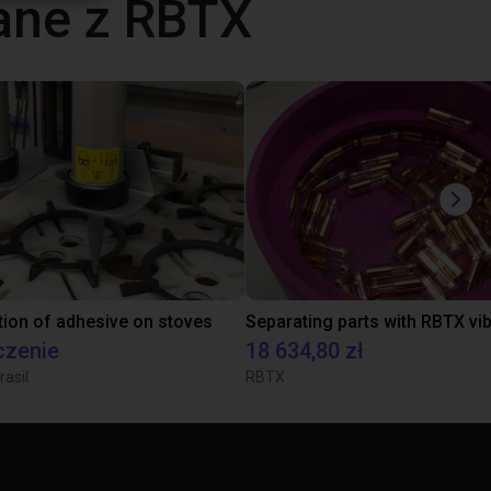
ane z RBTX
tion of adhesive on stoves
czenie
18 634,80 zł
rasil
RBTX