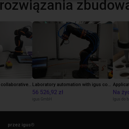
 rozwiązania zbudow
Gluing application with collaborative robot
Laboratory automation with igus cobot ReBeL 6DOF
Applica
56 526,92 zł
Na ży
igus GmbH
Igus do b
przez igus
®