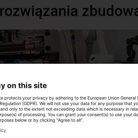
 rozwiązania zbudow
y on this site
Automated labeling with igus room gantry and a cab label printer
te protects your privacy by adhering to the European Union General
 Regulation (GDPR). We will not use your data for any purpose that y
 zł
91 843,48 zł
and only to the extent not exceeding data which is necessary in relat
echnik
Dobot
urpose(s) of processing. You can grant your consent(s) to use your da
rposes below or by clicking "Agree to all".
licy