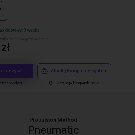
 -
nt
as dostawy: 3 weeks
yłka obliczona przy wycenie
zł
o koszyka
Zbuduj kompletny system
elnego wyboru
Gwarancja kompatybilności
Propulsion Method
Pneumatic