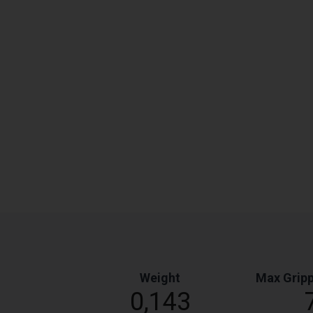
Weight
Max Gripp
0,143