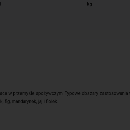
N
kg
&place w przemyśle spożywczym. Typowe obszary zastosowania 
fig, mandarynek, jaj i fiolek.