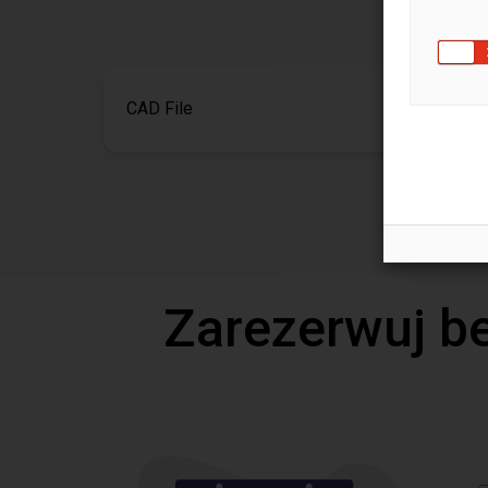
CAD File
Zarezerwuj b