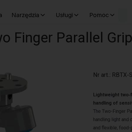
W
a
Narzędzia
Usługi
Pomoc
Sz
Twój ko
o Finger Parallel Grip
Nr art.
:
RBTX-S
Lightweight two‑f
handling of sensi
The Two-Finger Par
handling light and 
and flexible, food-