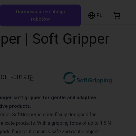
Darmowa prezentacja
ózek sklepowy
PL
ukaj w RBTX…
robotów
szyk jest pusty
per | Soft Gripper
Przeglądaj ofertę
OFT-0019
inger soft gripper for gentle and adaptive
tive products.
allel SoftGripper is specifically designed for
delicate products. With a gripping force of up to 1.5 N
grade fingers, it ensures safe and gentle object