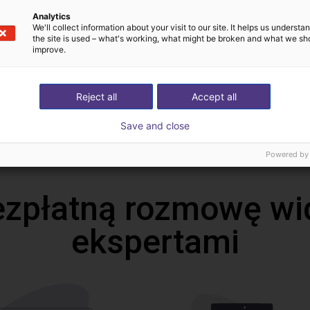
Pliki do pobrania
Analytics
We'll collect information about your visit to our site. It helps us underst
the site is used – what's working, what might be broken and what we sh
improve.
Operating instructions fingers
Reject all
Accept all
Save and close
Pobierz wszystkie
Powered by
ezpłatną rozmowę wi
ekspertami