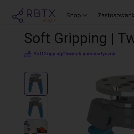
Shop
Zastosowani
Soft Gripping | Tw
SoftGripping
Chwytak pneumatyczny