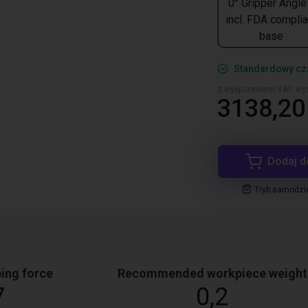
0° Gripper Angle
incl. FDA complia
base
Standardowy cz
z wyłączeniem VAT, wys
3138,20 
Dodaj d
Tryb samodzi
ing force
Recommended workpiece weight
7
0,2