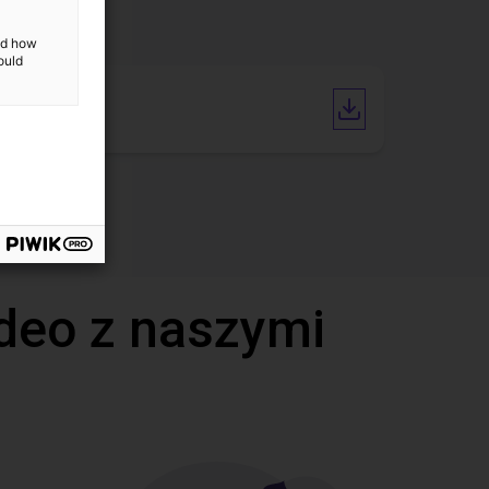
and how
ould
Catalogue
deo z naszymi