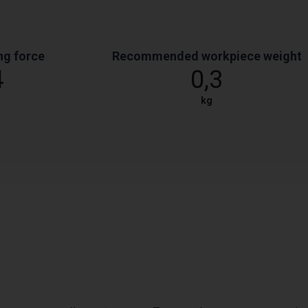
ng force
Recommended workpiece weight
4
0,3
kg