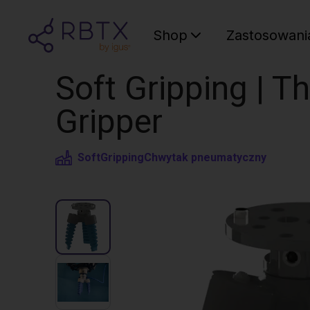
Shop
Zastosowani
Soft Gripping | Th
Gripper
SoftGripping
Chwytak pneumatyczny