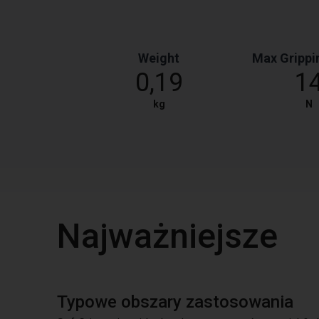
Weight
Max Grippi
0,19
1
kg
N
Najważniejsze
Typowe obszary zastosowania