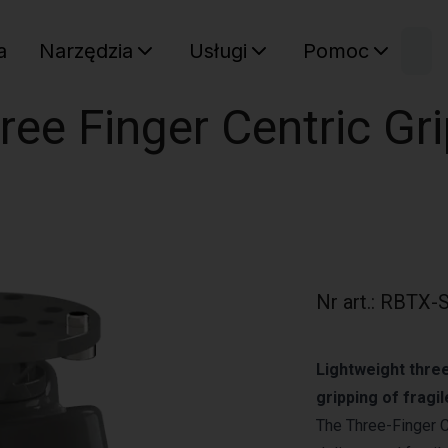
W
a
Narzędzia
Usługi
Pomoc
Sz
Twój ko
ree Finger Centric Gri
Nr art.
:
RBTX-S
Lightweight three
gripping of fragil
The Three-Finger Ce