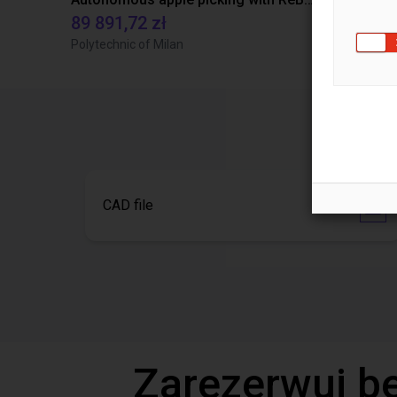
89 891,72 zł
46 939,78
Polytechnic of Milan
TOPP Fördert
CAD file
Zarezerwuj b