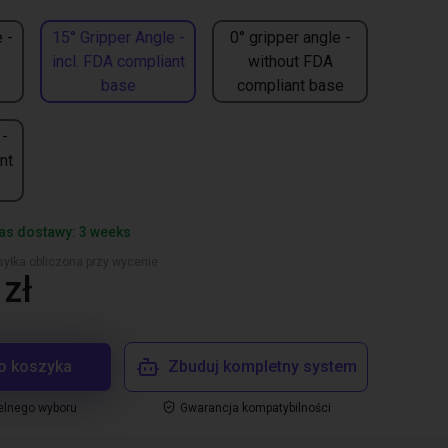
 -
15° Gripper Angle -
0° gripper angle -
incl. FDA compliant
without FDA
base
compliant base
 -
nt
as dostawy: 3 weeks
yłka obliczona przy wycenie
zł
o koszyka
Zbuduj kompletny system
elnego wyboru
Gwarancja kompatybilności