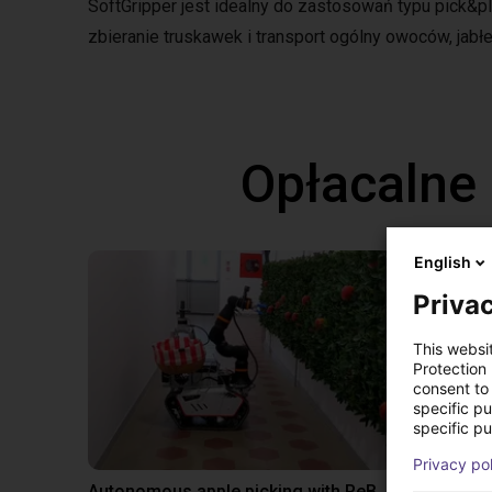
SoftGripper jest idealny do zastosowań typu pick
zbieranie truskawek i transport ogólny owoców, jabłek, 
Opłacalne
English
Privac
This websi
Protection
consent to 
specific p
specific pu
Privacy po
Autonomous apple picking with ReBeL robot