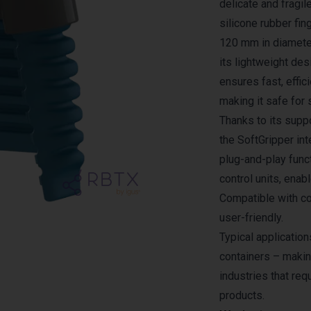
delicate and fragil
silicone rubber fi
120 mm in diameter
its lightweight des
ensures fast, effic
making it safe for 
Thanks to its supp
the SoftGripper in
plug-and-play funct
control units, enab
Compatible with col
user-friendly.
Typical application
containers – makin
industries that req
products.