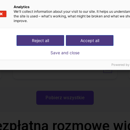
 zł
91 843,48 zł
Analytics
We'll collect information about your visit to our site. It helps us underst
echnik
Dobot
the site is used – what's working, what might be broken and what we sh
improve.
Pliki do pobrania
Reject all
Accept all
Save and close
Powered by
Product catalogue
Pobierz wszystkie
ezpłatną rozmowę wi