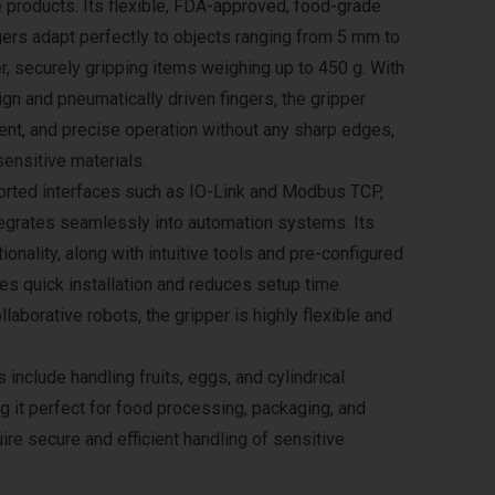
e products. Its flexible, FDA-approved, food-grade
ngers adapt perfectly to objects ranging from 5 mm to
, securely gripping items weighing up to 450 g. With
ign and pneumatically driven fingers, the gripper
ient, and precise operation without any sharp edges,
sensitive materials.
orted interfaces such as IO-Link and Modbus TCP,
tegrates seamlessly into automation systems. Its
ionality, along with intuitive tools and pre-configured
les quick installation and reduces setup time.
laborative robots, the gripper is highly flexible and
s include handling fruits, eggs, and cylindrical
g it perfect for food processing, packaging, and
uire secure and efficient handling of sensitive