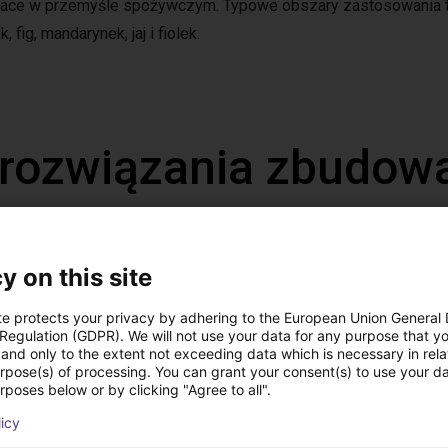
&place w przemyśle spożywczym. Typowe obszary zastosowania 
fig, mandarynek, jaj i fiolek.
 rozwiązania zbudow
y on this site
te protects your privacy by adhering to the European Union General
 Regulation (GDPR). We will not use your data for any purpose that y
and only to the extent not exceeding data which is necessary in relat
urpose(s) of processing. You can grant your consent(s) to use your da
rposes below or by clicking "Agree to all".
licy
Automated labeling with igus room gantry and a cab label printer