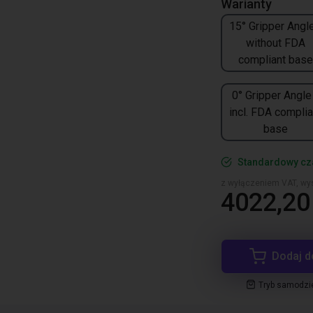
Warianty
15° Gripper Angle
without FDA
compliant base
0° Gripper Angle
incl. FDA complia
base
Standardowy cz
z wyłączeniem VAT, wys
4022,20 
Dodaj d
Tryb samodzi