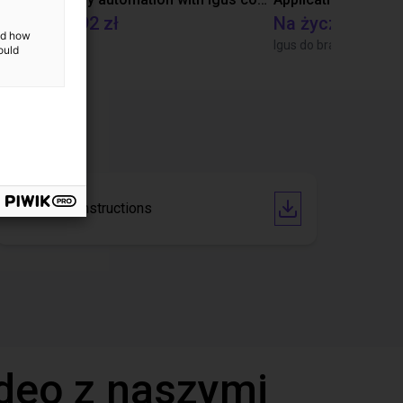
56 526,92 zł
Na życzenie
and how
igus GmbH
Igus do brasil
ould
Operating instructions
deo z naszymi