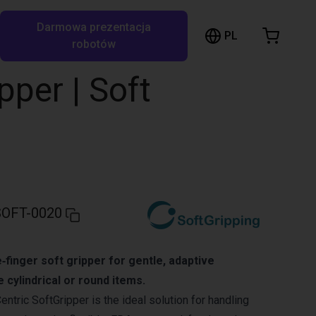
Darmowa prezentacja
ózek sklepowy
PL
ukaj w RBTX…
robotów
szyk jest pusty
pper | Soft
Przeglądaj ofertę
OFT-0020
‑finger soft gripper for gentle, adaptive
e cylindrical or round items.
ntric SoftGripper is the ideal solution for handling