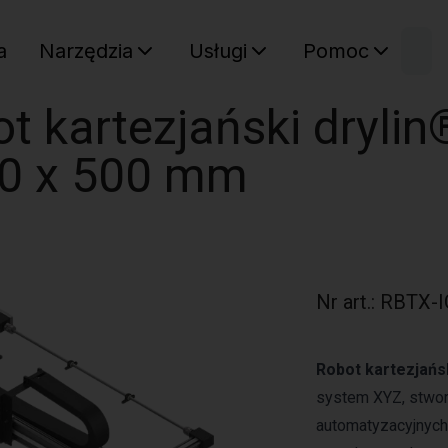
W
a
Narzędzia
Usługi
Pomoc
Sz
Twój ko
t kartezjański drylin
00 x 500 mm
Nr art.
:
RBTX-I
Robot kartezjań
system XYZ, stwor
automatyzacyjnych