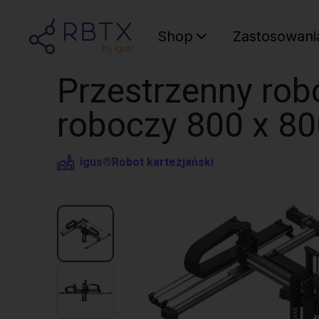
Shop
Zastosowani
Przestrzenny robo
roboczy 800 x 8
igus®
Robot kartezjański