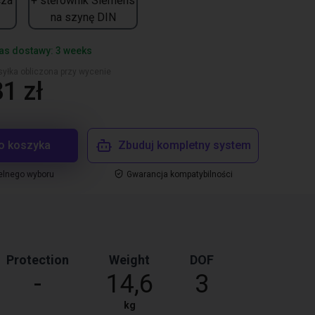
cza
+ sterownik Siemens
na szynę DIN
as dostawy: 3 weeks
yłka obliczona przy wycenie
1 zł
o koszyka
Zbuduj kompletny system
elnego wyboru
Gwarancja kompatybilności
Protection
Weight
DOF
-
14,6
3
kg