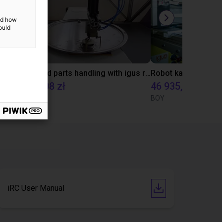
and how
ould
Automated material handling with igus room gantry
Automated parts handling with igus room gantry
66 476,08 zł
46 935,88 zł
igus GmbH
BOY
iRC User Manual