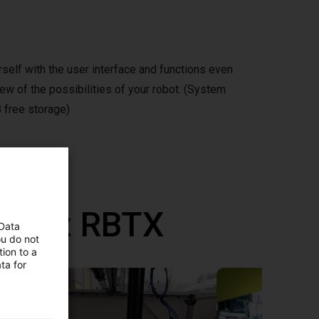
self with the user interface and functions even
ew of the possibilities of your robot. (System
 free storage)
ane z RBTX
 Data
ou do not
ion to a
ta for