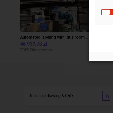
Automated labeling with igus room gantry and a cab label printer
Application
46 939,78 zł
Na życze
TOPP Fördertechnik
Igus do brasil
Technical drawing & CAD