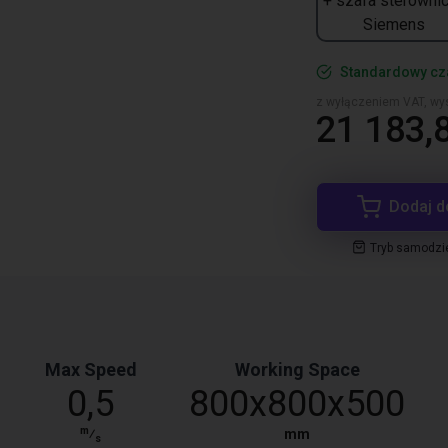
+ szafa sterowni
Siemens
Standardowy cz
z wyłączeniem VAT, wys
21 183,8
Dodaj d
Tryb samodzi
Max Speed
Working Space
0,5
800x800x500
m
⁄
mm
s