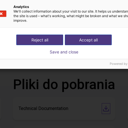
Analytics
We'll collect information about your visit to our site. It helps us underst
the site is used – what's working, what might be broken and what we sh
improve.
Reject all
Accept all
 of adhesive on stoves
nie
66 476,08 zł
Save and close
igus GmbH
Powered by
Pliki do pobrania
Technical Documentation