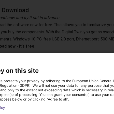
e Download
ad now and try it out in advance
ad the software now for free. This allows you to familiarize your
 you buy the components. With the Digital Twin you get an overvi
ements: Windows 10 PC, free USB 2.0 port, Ethernet port, 500 MB
ad now - It's free
y on this site
 rozwiązania zbudow
te protects your privacy by adhering to the European Union General
 Regulation (GDPR). We will not use your data for any purpose that y
and only to the extent not exceeding data which is necessary in relat
urpose(s) of processing. You can grant your consent(s) to use your da
rposes below or by clicking "Agree to all".
licy