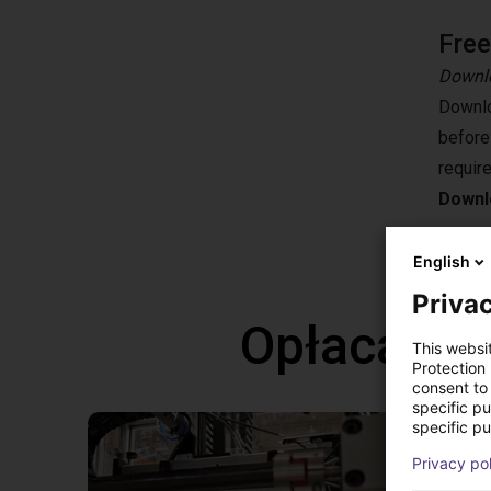
Fre
Downlo
Downlo
before
requir
Downlo
English
Privac
Opłacalne
This websi
Protection
consent to 
specific p
specific pu
Privacy po