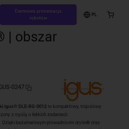
Darmowa prezentacja
ózek sklepowy
PL
ukaj w RBTX…
robotów
szyk jest pusty
® | obszar
Przeglądaj ofertę
GUS-0247
ski igus® DLE-RG-0012
to kompaktowy, trójosiowy
zony z myślą o lekkich zadaniach
. Dzięki bezsmarowym prowadnicom drylin® oraz