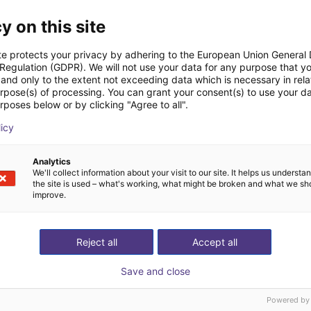
y on this site
Pobierz wszystkie
te protects your privacy by adhering to the European Union General
 Regulation (GDPR). We will not use your data for any purpose that y
and only to the extent not exceeding data which is necessary in relat
urpose(s) of processing. You can grant your consent(s) to use your da
ezpłatną rozmowę wi
rposes below or by clicking "Agree to all".
licy
ekspertami
Analytics
We'll collect information about your visit to our site. It helps us underst
the site is used – what's working, what might be broken and what we sh
improve.
Reject all
Accept all
Save and close
Powered by