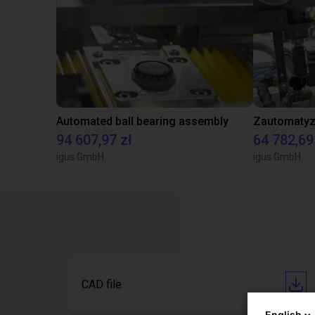
Automated ball bearing assembly
94 607,97 zł
64 782,69
igus GmbH
igus GmbH
CAD file
English