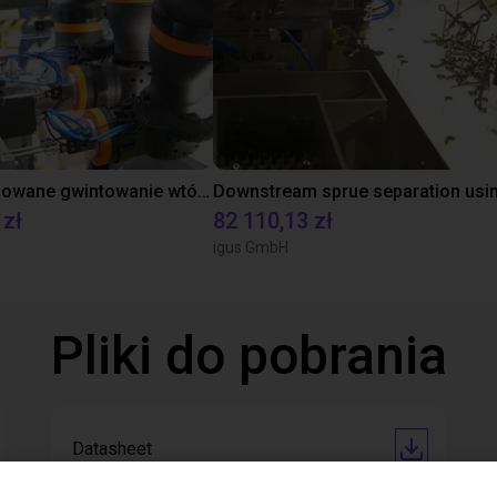
Zautomatyzowane gwintowanie wtórne
 zł
82 110,13 zł
igus GmbH
Pliki do pobrania
Datasheet