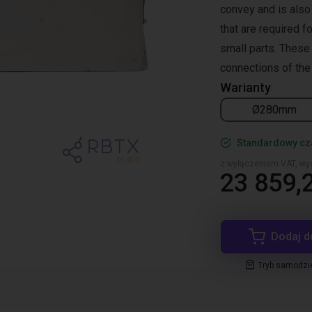
convey and is also 
that are required f
small parts. These
connections of the 
Warianty
Ø280mm
Standardowy cz
z wyłączeniem VAT, wys
23 859,2
Dodaj d
Tryb samodzi