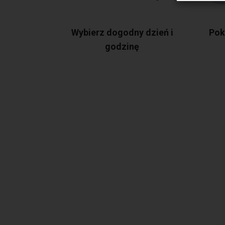
Wybierz dogodny dzień i
Pok
godzinę