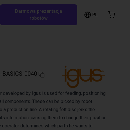
Darmowa prezentacja
ózek sklepowy
PL
ukaj w RBTX…
robotów
szyk jest pusty
Przeglądaj ofertę
-BASICS-0040
r developed by Igus is used for feeding, positioning
all components. These can be picked by robot
 a production line. A rotating felt disc jerks the
s into motion, causing them to change their position
 operator determines which parts he wants to