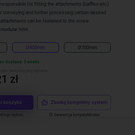
responsible for fitting the attachments (baffles etc.)
or conveying and further processing certain desired
 attachments can be fastened to the screw
modular limit.
Ø400mm
Ø700mm
as dostawy: 3 weeks
yłka obliczona przy wycenie
1 zł
o koszyka
Zbuduj kompletny system
elnego wyboru
Gwarancja kompatybilności