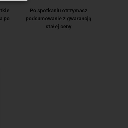
tkie
Po spotkaniu otrzymasz
a po
podsumowanie z gwarancją
stałej ceny