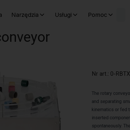
W
a
Narzędzia
Usługi
Pomoc
Sz
Twój ko
conveyor
Nr art.
:
0-RBTX
The rotary conveyo
and separating sm
kinematics or fed to
inserted component
spontaneously. The