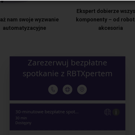
Ekspert dobierze wszys
aż nam swoje wyzwanie
komponenty – od robot
automatyzacyjne
akcesoria