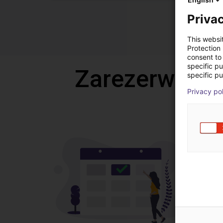
Privac
This websi
Protection
consent to 
specific p
Zarezerwuj b
specific pu
Privacy po