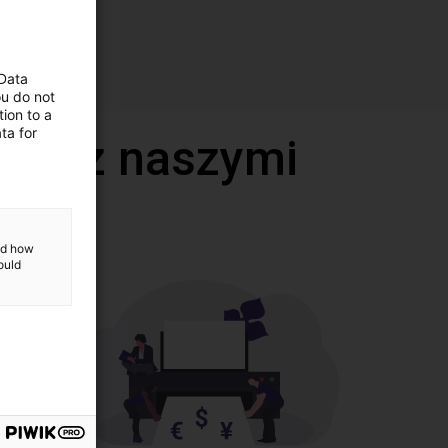
 Data
ou do not
ion to a
ta for
deo z naszymi
and how
ould