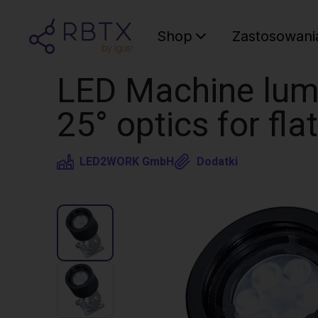
Shop
Zastosowani
LED Machine lumi
25° optics for flat
LED2WORK GmbH
Dodatki