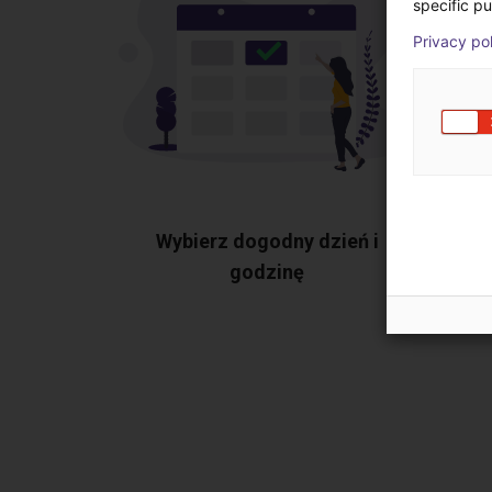
specific pu
Privacy po
Wybierz dogodny dzień i
Pok
godzinę