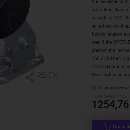
II is available with
protection class of
as well as CNC. T
an optional joint b
flexibly aligned eve
rear. If the SPOTLED
bracket, the lumina
150 x 150 mm, e.g. 
Thermal paste is 
More optics on req
Standardowy cz
z wyłączeniem VAT, wys
1254,76 
Dodaj d