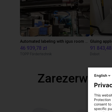
Automated labeling with igus room gantry and a cab label printer
46 939,78 zł
91 843,48
TOPP Fördertechnik
Dobot
Zarezerwuj b
English
Privac
This websi
Protection
consent to 
specific p