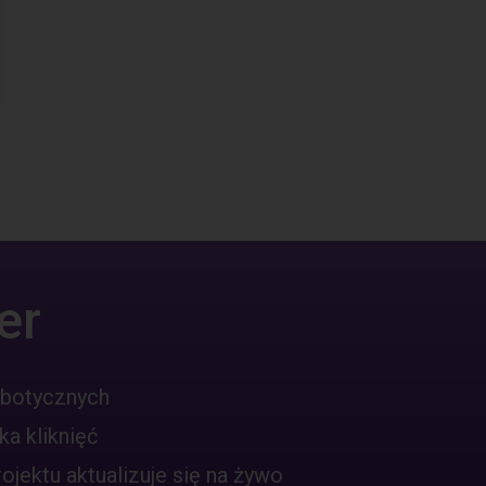
er
obotycznych
ka kliknięć
jektu aktualizuje się na żywo