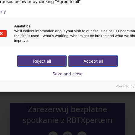
rposes below or by clicking "Agree to all".
licy
Analytics
We'll collect information about your visit to our site. It helps us underst
the site is used – what's working, what might be broken and what we sh
improve.
Ekspert dobierze wszys
Reject all
Accept all
aż nam swoje wyzwanie
komponenty – od robot
Save and close
automatyzacyjne
akcesoria
Powered by