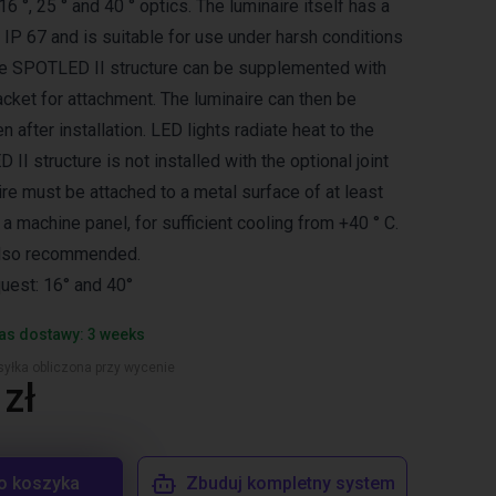
 16 °, 25 ° and 40 ° optics. The luminaire itself has a
 IP 67 and is suitable for use under harsh conditions
he SPOTLED II structure can be supplemented with
racket for attachment. The luminaire can then be
n after installation. LED lights radiate heat to the
 II structure is not installed with the optional joint
ire must be attached to a metal surface of at least
a machine panel, for sufficient cooling from +40 ° C.
also recommended.
uest: 16° and 40°
as dostawy: 3 weeks
yłka obliczona przy wycenie
zł
o koszyka
Zbuduj kompletny system