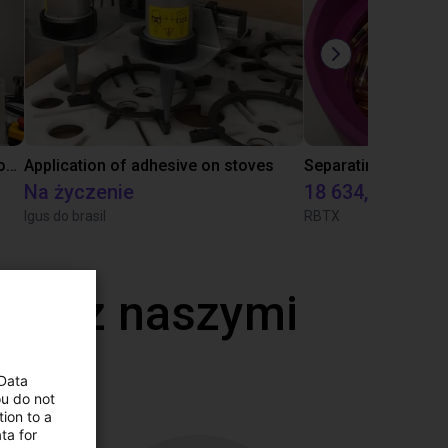
Laboratory automation with igus cobot ReBeL 6DOF
Application of adhesive on stoves
Na życzenie
18 634,80 zł
Igus do brasil
RBTX
deo z naszymi
 Data
ou do not
ion to a
ta for