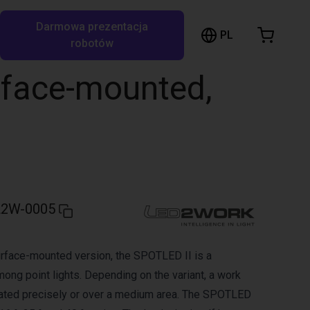
Darmowa prezentacja
ózek sklepowy
PL
ukaj w RBTX…
robotów
szyk jest pusty
rface-mounted,
Przeglądaj ofertę
L2W-0005
surface-mounted version, the SPOTLED II is a
mong point lights. Depending on the variant, a work
nated precisely or over a medium area. The SPOTLED