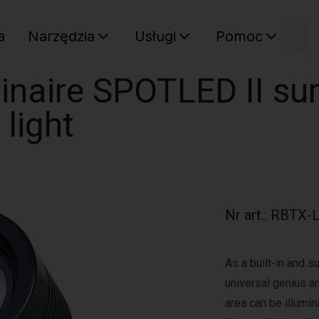
W
a
Narzędzia
Usługi
Pomoc
Sz
Twój ko
naire SPOTLED II su
 light
Nr art.
:
RBTX-
As a built-in and 
universal genius a
area can be illumi