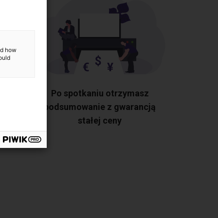
and how
ould
tkie
Po spotkaniu otrzymasz
a po
podsumowanie z gwarancją
stałej ceny