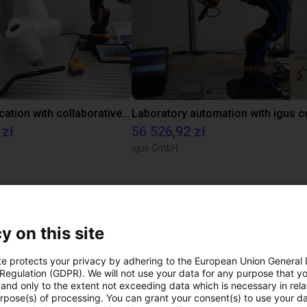
Gluing application with collaborative robot
 zł
56 526,92 zł
igus GmbH
ezpłatną rozmowę wi
y on this site
ekspertami
te protects your privacy by adhering to the European Union General
 Regulation (GDPR). We will not use your data for any purpose that y
and only to the extent not exceeding data which is necessary in relat
urpose(s) of processing. You can grant your consent(s) to use your da