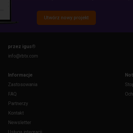
Utwórz nowy projekt
przez igus
®
info@rbtx.com
Informacje
Not
Zastosowania
Sto
FAQ
Och
Partnerzy
Kontakt
Newsletter
Usługa integracji