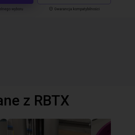
elnego wyboru
Gwarancja kompatybilności
ane z RBTX